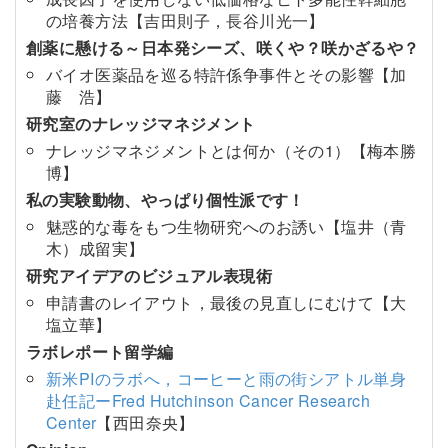
の培養方法【吉田則子，長谷川光一】
創薬に懸ける～日本発シーズ、咲くや？咲かざるや？
バイオ医薬品を巡る特許係争事件とその影響【加
藤 浩】
研究室のナレッジマネジメント
ナレッジマネジメントとは何か（その1）【梅本勝
博】
私の実験動物、やっぱり個性派です！
魅惑的な毒をもつ生物研究へのお誘い【塩井（青
木）成留実】
研究アイデアのビジュアル表現術
申請書のレイアウト，最後の見直しにむけて【大
塩立華】
ラボレポート留学編
新米PIのラボへ，コーヒーと雨の街シアトル単身
赴任記ーFred Hutchinson Cancer Research
Center
【西田奈央】