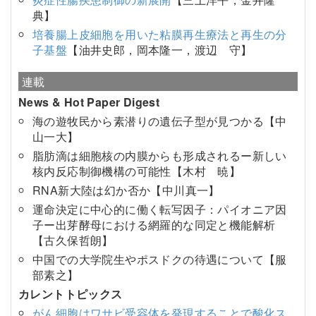
典】
培養腸上皮細胞を用いた粘膜再生療法と再生の分
子基盤
【油井史郎，岡本隆一，渡辺 守】
連載
News & Hot Paper Digest
海の遊牧民から素潜りの遺伝子型が見つかる【中
山一大】
脂肪滴は細胞核の内膜からも形成されるー新しい
核内反応制御機構の可能性【木村 暁】
RNA新大陸は幻か否か【中川真一】
運命決定に中心的に働く転写因子：パイオニア因
子ー出芽酵母における網羅的な同定と機能解析
【古久保哲朗】
中国での大学院生やポスドクの待遇について【服
部素之】
カレントトピックス
がん細胞はワサビ受容体を発現することで酸化ス