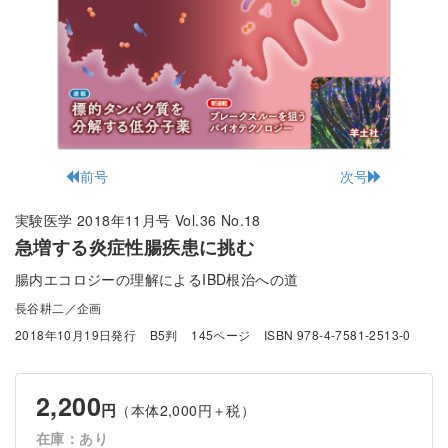
前号
次号
実験医学 2018年11月号 Vol.36 No.18
急増する炎症性腸疾患に挑む
腸内エコロジーの理解によるIBD根治への道
長谷耕二／企画
2018年10月19日発行
B5判
145ページ
ISBN 978-4-7581-2513-0
2,200
円
（本体2,000円＋税）
在庫：あり