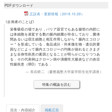
PDFダウンロード
正誤表・更新情報（2018.10.29）
《企画者のことば》
栄養吸収の場であり，バリア器官でもある腸管の内腔に
は体細胞を凌駕する数の腸内細菌が存在しており，菌体
間あるいは宿主細胞と相互作用しながら＂腸内エコロジ
ー＂を形成している．食品成分・外来微生物・遺伝的要
因などによって腸内エコロジーの均衡が崩れるとさまざ
まな全身性疾患の素因となることが明らかになりつつあ
る．その代表例はクローン病や潰瘍性大腸炎などの炎症
性腸疾患（IBD）である．
長谷耕二 （慶應義塾大学薬学部生化学講座）
特集の概論を読む
目次・内容紹介
掲載広告