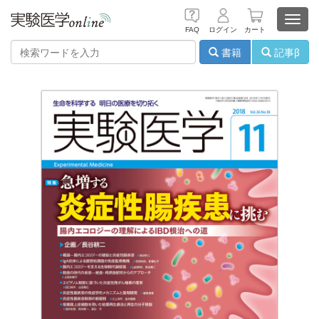
Toggl
FAQ
ログイン
カート
navig
書籍
記事β