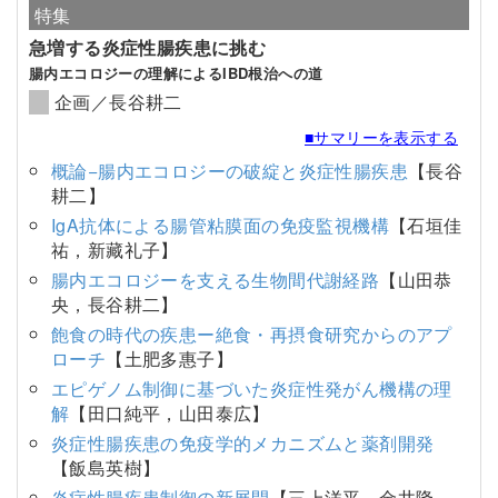
特集
急増する炎症性腸疾患に挑む
腸内エコロジーの理解によるIBD根治への道
企画／長谷耕二
■サマリーを表示する
概論−腸内エコロジーの破綻と炎症性腸疾患
【長谷
耕二】
IgA抗体による腸管粘膜面の免疫監視機構
【石垣佳
祐，新藏礼子】
腸内エコロジーを支える生物間代謝経路
【山田恭
央，長谷耕二】
飽食の時代の疾患ー絶食・再摂食研究からのアプ
ローチ
【土肥多惠子】
エピゲノム制御に基づいた炎症性発がん機構の理
解
【田口純平，山田泰広】
炎症性腸疾患の免疫学的メカニズムと薬剤開発
【飯島英樹】
炎症性腸疾患制御の新展開
【三上洋平，金井隆