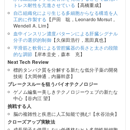
トレス耐性を亢進させている
【高橋重成】
自己組織化により生じる多細胞からなる構造を人
工的に作製する
【戸田 聡，Leonardo Morsut，
Wendell A. Lim】
血中インスリン濃度パターンによる肝臓シグナル
分子の選択的制御
【久保田浩行，黒田真也】
平滑筋と軟骨による管腔臓器の長さと太さの段階
的な調節
【岸本圭史，森本 充】
Next Tech Review
標的タンパク質を分解する新たな低分子薬の開発
技術【大岡伸通，内藤幹彦】
ブレークスルーを狙うバイオテクノロジー
ゲノム編集ー美しきテクノロジーウェブの新たな
中心【谷内江 望】
挑戦する人
脳の複雑性と疾患に人工知能で挑む!【水谷治央】
クローズアップ実験法
成長因子を使用しない低価格なヒト多能性幹細胞