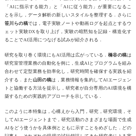
「AIに指示する能力」と「AIに従う能力」が重要になるこ
とを示し，データ解析の新しいスタイルを整理する．さらに
笹川らの稿
では，電子実験ノートや動画ログを起点とするウ
ェット実験DXを取り上げ，実験の暗黙知を記録・構造化す
ることでAI活用につなげる試みが紹介される．
橋谷の稿
研究を取り巻く環境にもAI活用は広がっている．
は
研究室管理業務の自動化を例に，生成AIとプログラムを組み
合わせて定型業務を効率化し，研究時間を確保する実践を紹
山田の稿
介する．また
は，業務情報を集約してAIエージェン
トと協働する方法を提示し，研究者が自分専用のAI環境を構
築するための実践的アプローチを示している．
このように本特集は，心構えから入門，研究，研究環境，そ
してAIエージェントまで，研究活動のさまざまな場面で生成
AIをどう使うかを具体例とともに示すことをめざした．どの
記事も，それぞれの現場で試行錯誤してきた研究者による実