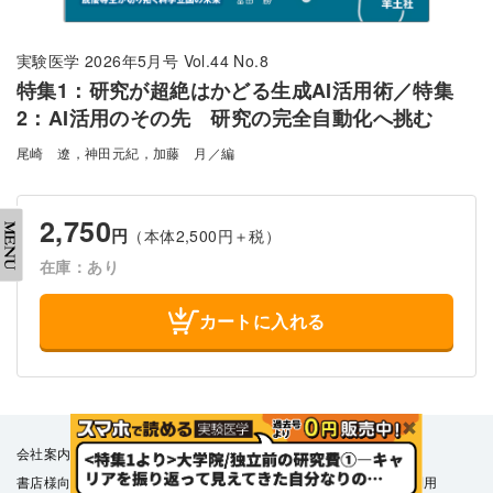
実験医学 2026年5月号 Vol.44 No.8
特集1：研究が超絶はかどる生成AI活用術／特集
2：AI活用のその先 研究の完全自動化へ挑む
尾崎 遼，神田元紀，加藤 月／編
2,750
円
（本体2,500円＋税）
在庫：あり
カートに入れる
会社案内
採用情報
取扱書店一覧
電子書籍
書店様向け
広告掲載
正誤表・更新情報
コンテンツ利用