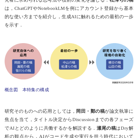
は，ChatGPTやNotebookLMを例にアカウント登録から基本
的な使い方までを紹介し，生成AIに触れるための最初の一歩
を示す．
概念図 本特集の構成
岡田・鄭の稿
研究そのものへの応用としては，
が論文執筆に
焦点を当て，タイトル決定からDiscussionまでの各フェーズ
瀬尾の稿
でAIとどのように共働するかを解説する．
はDry解
析の観点から，AIがコード生成や実行を担う時代において