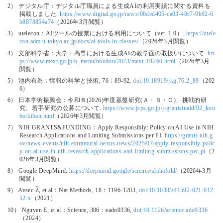
2） デジタル庁：デジタル庁職員による生成AIの利用実績に関する資料を
掲載しました.
https://www.digital.go.jp/news/08ded405-ca03-48c7-9b92-6
b8878854a74
（2026年3月閲覧）
3） utelecon：AIツールの授業における利用について（ver. 1.0）.
https://utele
con.adm.u-tokyo.ac.jp/docs/ai-tools-in-classes/
（2026年3月閲覧）
4） 文部科学省：大学・高専における生成AIの教学面の取扱いについて.
htt
ps://www.mext.go.jp/b_menu/houdou/2023/mext_01260.html
（2026年3月
閲覧）
5） 池内有為：情報の科学と技術, 76：89-92,
doi:10.18919/jkg.76.2_89
（202
6）
6） 日本学術振興会：令和８(2026)年度基盤研究(Ａ・Ｂ・Ｃ)、挑戦的研
究、若手研究の公募について.
https://www.jsps.go.jp/j-grantsinaid/02_kou
bo/kiban.html
（2026年3月閲覧）
7） NIH GRANTS&FUNDING：Apply Responsibly: Policy on AI Use in NIH
Research Applications and Limiting Submissions per PI.
https://grants.nih.g
ov/news-events/nih-extramural-nexus-news/2025/07/apply-responsibly-polic
y-on-ai-use-in-nih-research-applications-and-limiting-submissions-per-pi
（2
026年3月閲覧）
8） Google DeepMind.
https://deepmind.google/science/alphafold/
（2026年3月
閲覧）
9） Avsec Ž, et al：Nat Methods, 18：1196-1203,
doi:10.1038/s41592-021-012
52-x
（2021）
10） Nguyen E, et al：Science, 386：eado9336,
doi:10.1126/science.ado9336
（2024）