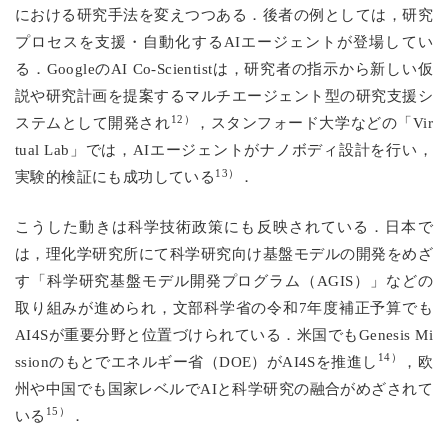
における研究手法を変えつつある．後者の例としては，研究
プロセスを支援・自動化するAIエージェントが登場してい
る．GoogleのAI Co-Scientistは，研究者の指示から新しい仮
説や研究計画を提案するマルチエージェント型の研究支援シ
12）
ステムとして開発され
，スタンフォード大学などの「Vir
tual Lab」では，AIエージェントがナノボディ設計を行い，
13）
実験的検証にも成功している
．
こうした動きは科学技術政策にも反映されている．日本で
は，理化学研究所にて科学研究向け基盤モデルの開発をめざ
す「科学研究基盤モデル開発プログラム（AGIS）」などの
取り組みが進められ，文部科学省の令和7年度補正予算でも
AI4Sが重要分野と位置づけられている．米国でもGenesis Mi
14）
ssionのもとでエネルギー省（DOE）がAI4Sを推進し
，欧
州や中国でも国家レベルでAIと科学研究の融合がめざされて
15）
いる
．