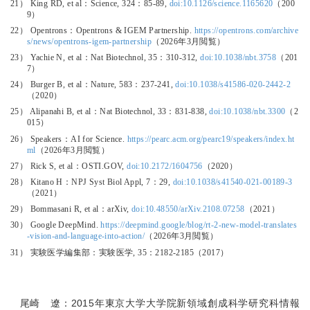
21） King RD, et al：Science, 324：85-89,
doi:10.1126/science.1165620
（200
9）
22） Opentrons：Opentrons & IGEM Partnership.
https://opentrons.com/archive
s/news/opentrons-igem-partnership
（2026年3月閲覧）
23） Yachie N, et al：Nat Biotechnol, 35：310-312,
doi:10.1038/nbt.3758
（201
7）
24） Burger B, et al：Nature, 583：237-241,
doi:10.1038/s41586-020-2442-2
（2020）
25） Alipanahi B, et al：Nat Biotechnol, 33：831-838,
doi:10.1038/nbt.3300
（2
015）
26） Speakers：AI for Science.
https://pearc.acm.org/pearc19/speakers/index.ht
ml
（2026年3月閲覧）
27） Rick S, et al：OSTI.GOV,
doi:10.2172/1604756
（2020）
28） Kitano H：NPJ Syst Biol Appl, 7：29,
doi:10.1038/s41540-021-00189-3
（2021）
29） Bommasani R, et al：arXiv,
doi:10.48550/arXiv.2108.07258
（2021）
30） Google DeepMind.
https://deepmind.google/blog/rt-2-new-model-translates
-vision-and-language-into-action/
（2026年3月閲覧）
31） 実験医学編集部：実験医学, 35：2182-2185（2017）
尾崎 遼：2015年東京大学大学院新領域創成科学研究科情報