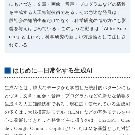
にもとづき，文章・画像・音声・プログラムなどの情報
を生成する人工知能技術である．その急速な発展は，一
般社会の知的生産だけでなく，科学研究の進め方にも影
響を与えはじめている．このような動きは「AI for Scie
nce」とよばれ，科学研究の新しい方法論として注目さ
れている．
はじめに―日常化する生成AI
生成AIとは，膨大なデータから学習した統計的パターンにも
とづき，文章・画像・音声・プログラムなどの新たな情報を
生成する人工知能技術である．現在広く使われている生成AI
の多くは，大規模言語モデル（LLM）などの基盤モデルを中
心に発展してきた．本特集で主に扱うのは，ChatGPT，Clau
de，Google Gemini，CopilotといったLLMを基盤とした対話