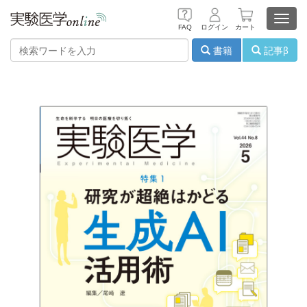
Toggl
FAQ
ログイン
カート
navig
書籍
記事β