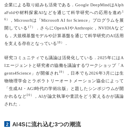
企業による取り組みも活発である．Google DeepMindはAlph
1
aFoldや材料探索AIなどを通じて科学研究への応用を進め
6）
，Microsoftは「Microsoft AI for Science」プログラムを展
17）
開している
．さらにOpenAIやAnthropic，NVIDIAなど
も，大規模基盤モデルや計算基盤を通じて科学研究のAI活用
18）
を支える存在となっている
．
研究コミュニティでも議論は活発化している．2025年にはA
Iエージェントと研究者の協働を議論するワークショップ「A
19）
gents4Science」が開催され
，日本でも2026年3月には生
物物理学会とラボラトリーオートメーション協会によって
「生成AI・AGI時代の学術出版」と題したシンポジウムが開
20）
かれるなど
，AIが論文執筆や査読をどう変えるかが議論
された．
AI4Sに流れ込む3つの潮流