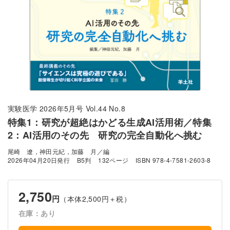
実験医学 2026年5月号 Vol.44 No.8
特集1：研究が超絶はかどる生成AI活用術／特集
2：AI活用のその先 研究の完全自動化へ挑む
尾崎 遼，神田元紀，加藤 月／編
2026年04月20日発行
B5判
132ページ
ISBN 978-4-7581-2603-8
2,750
円
（本体2,500円＋税）
在庫：あり