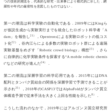
つの技術的潮流を，代表的な研究・出来事により模式的に示した．網
羅性や年代の厳密性を意図したものではない．
第一の潮流は科学実験の自動化である．2009年にはKingら
が仮説生成から実験実行までを統合したロボット科学者「A
21）
dam」を報告し
，Opentronsによる実験ロボットの低コス
22）
ト化
，谷内江らによる多数の実験ロボット群による遠隔
23）
実験基盤をめざす「Robotic crowd biology」構想
，さら
に自律的に化学実験条件を探索する“A mobile robotic chemis
24）
t”などの研究が進んだ
．
第二の潮流は深層学習の科学応用である．2015年にはDNA
配列とタンパク質結合の関係を深層学習で予測できることが
25）
示され
，2018年のCASP13ではAlphaFoldがタンパク質立
8）
体構造予測で従来手法を大きく上回る性能を示した
．
こうした流れのなかで，2019年にはアルゴンヌ国立研究所