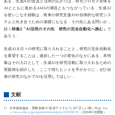
ある．生成AIの普及と活用の広がりは，研究プロセス全体を
AIとともに進めるAI4Sの潮流ともつながっている．生成AI
を使いこなす経験は，将来の研究支援AIや自律的な研究シス
テムと向き合うための基礎にもなる．その先にある問いが，
特集2「AI活用のその先 研究の完全自動化へ挑む」
続く
で
あろう．
生成AIを日々の研究に取り入れることと，研究の完全自動化
を展望することは，連続した一つの変化のなかにある．本特
集はその入口として，生成AIを研究活動に取り入れるための
実践例を紹介した．ここで得たヒントを手がかりに，ぜひ自
身の研究のなかでAIを活用してほしい．
文献
1） 日本放送協会：受験合格の“必須アイテム”にAI? 正しい使い方は.
http
s://www.nhk.or.jp/shutoken/info/articles/310/030/35/
（2026年3月閲覧）