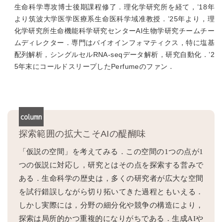
生命科学専攻博士後期課程修了．理化学研究所を経て，’18年
より筑波大学医学医療系生命医科学域准教授．’25年より，理
化学研究所生命機能科学研究センターAI生物学研究チームチー
ムディレクター．専門はバイオインフォマティクス，特に塩基
配列解析，シングルセルRNA-seqデータ解析，研究自動化．’2
5年末にコールドスリープしたPerfumeのファン．
探索範囲の拡大こそAIの醍醐味
「仮説の空間」を考えてみる．この空間の1つの点が1
つの仮説に対応し，研究とはその点を探索する営みで
ある．生命科学の歴史は，多くの研究者が広大な空間
を試行錯誤しながら切り拓いてきた過程ともいえる．
しかし実際には，分野の細分化や競争の構造により，
探索は局所的かつ重複的になりがちである．生成AIや