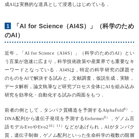
成AIは実務的な道具として浸透しはじめている．
「AI for Science（AI4S）」（科学のため
のAI）
近年，「AI for Science（AI4S）」（科学のためのAI）とい
う言葉が急速に広まり，科学技術政策や産業界でも重要なキ
ーワードとなっている．AI4Sは，特定の科学研究の課題そ
のものをAIで解決する試みと，文献調査，仮説生成，実験，
データ解析，論文執筆など研究プロセス全体にAIを組み込み
研究を効率化・自動化する試みの両面をもつ．
8）
前者の例として，タンパク質構造を予測するAlphaFold
，
9）
DNA配列から遺伝子発現を予測するEnformer
，ゲノム言
10）11）
語モデルEvoやEvo2
などがあげられ，AIがタンパク
質，遺伝子制御，ゲノム配列といった生命科学の複数の階層