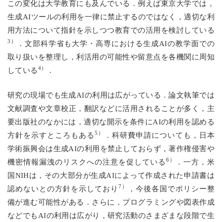
この変化は大学教育にも及んでいる．例えば東京大学では，
生成AIツールの利用を一律に禁止するのではなく，適切な利
用方法について指針を示しつつ教育での活用を検討している
3）
．文部科学省も大学・高専における生成AIの教学面での
取り扱いを整理し，利活用の可能性や留意点を各機関に周知
4）
している
．
研究の現場でも生成AIの利用は広がっている．論文執筆では
文献調査や文章校正，翻訳などに活用されることが多く，主
要出版社のなかには，適切な開示を条件にAIの利用を認める
5）
方針を示すところもある
．科研費申請についても，日本
学術振興会は生成AIの利用を禁止しておらず，著作権侵害や
6）
機密情報漏洩のリスクへの注意を促している
．一方，米
国NIHは，その大部分が生成AIによって作成された申請書は
7）
認めないとの方針を示しており
，今後各国でポリシー整
備が進む可能性がある．さらに，プログラミングや図表作成
などでもAIの利用は広がり，研究活動のさまざまな段階で生