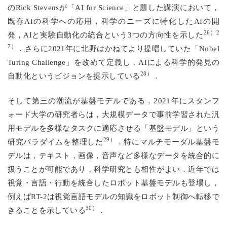
のRick Stevensが「AI for Science」と題した講演において，
既存AIの科学への応用，科学のニーズに特化したAIの開
26）2
発，AIと実験自動化の統合という3つの方向性を示した
7）
．さらに2021年に北野はかねてより提唱していた「Nobel
Turing Challenge」を改めて定義し，AIによる科学的発見の
28）
自動化というビジョンを提示している
．
そして第三の潮流が基盤モデルである．2021年にスタンフ
ォード大学の研究者らは，大規模データで事前学習された汎
用モデルを多様なタスクに適応させる「基盤モデル」という
29）
研究パラダイムを整理した
．特にマルチモーダル基盤モ
デルは，テキスト，画像，音声など多様なデータを統合的に
扱うことが可能であり，科学研究とも相性がよい．近年では
視覚・言語・行動を統合したロボット基盤モデルも登場し，
例えばRT-2は視覚言語モデルの知識をロボット制御へ転移で
30）
きることを示している
．