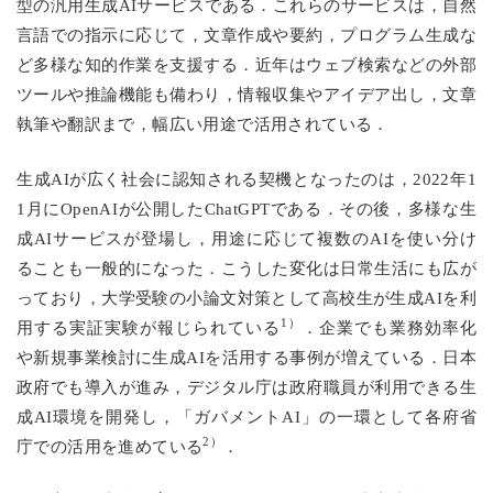
型の汎用生成AIサービスである．これらのサービスは，自然
言語での指示に応じて，文章作成や要約，プログラム生成な
ど多様な知的作業を支援する．近年はウェブ検索などの外部
ツールや推論機能も備わり，情報収集やアイデア出し，文章
執筆や翻訳まで，幅広い用途で活用されている．
生成AIが広く社会に認知される契機となったのは，2022年1
1月にOpenAIが公開したChatGPTである．その後，多様な生
成AIサービスが登場し，用途に応じて複数のAIを使い分け
ることも一般的になった．こうした変化は日常生活にも広が
っており，大学受験の小論文対策として高校生が生成AIを利
1）
用する実証実験が報じられている
．企業でも業務効率化
や新規事業検討に生成AIを活用する事例が増えている．日本
政府でも導入が進み，デジタル庁は政府職員が利用できる生
成AI環境を開発し，「ガバメントAI」の一環として各府省
2）
庁での活用を進めている
．