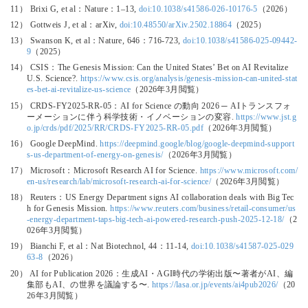
11） Brixi G, et al：Nature：1–13,
doi:10.1038/s41586-026-10176-5
（2026）
12） Gottweis J, et al：arXiv,
doi:10.48550/arXiv.2502.18864
（2025）
13） Swanson K, et al：Nature, 646：716-723,
doi:10.1038/s41586-025-09442-
9
（2025）
14） CSIS：The Genesis Mission: Can the United States’ Bet on AI Revitalize
U.S. Science?.
https://www.csis.org/analysis/genesis-mission-can-united-stat
es-bet-ai-revitalize-us-science
（2026年3月閲覧）
15） CRDS-FY2025-RR-05：AI for Science の動向 2026 ─ AIトランスフォ
ーメーションに伴う科学技術・イノベーションの変容.
https://www.jst.g
o.jp/crds/pdf/2025/RR/CRDS-FY2025-RR-05.pdf
（2026年3月閲覧）
16） Google DeepMind.
https://deepmind.google/blog/google-deepmind-support
s-us-department-of-energy-on-genesis/
（2026年3月閲覧）
17） Microsoft：Microsoft Research AI for Science.
https://www.microsoft.com/
en-us/research/lab/microsoft-research-ai-for-science/
（2026年3月閲覧）
18） Reuters：US Energy Department signs AI collaboration deals with Big Tec
h for Genesis Mission.
https://www.reuters.com/business/retail-consumer/us
-energy-department-taps-big-tech-ai-powered-research-push-2025-12-18/
（2
026年3月閲覧）
19） Bianchi F, et al：Nat Biotechnol, 44：11-14,
doi:10.1038/s41587-025-029
63-8
（2026）
20） AI for Publication 2026：生成AI・AGI時代の学術出版〜著者がAI、編
集部もAI、の世界を議論する〜.
https://lasa.or.jp/events/ai4pub2026/
（20
26年3月閲覧）