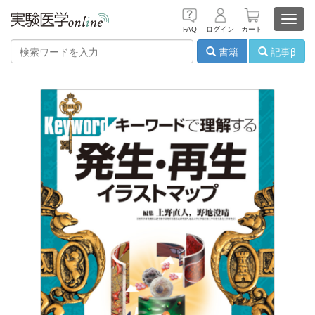
Toggl
FAQ
ログイン
カート
navig
書籍
記事β