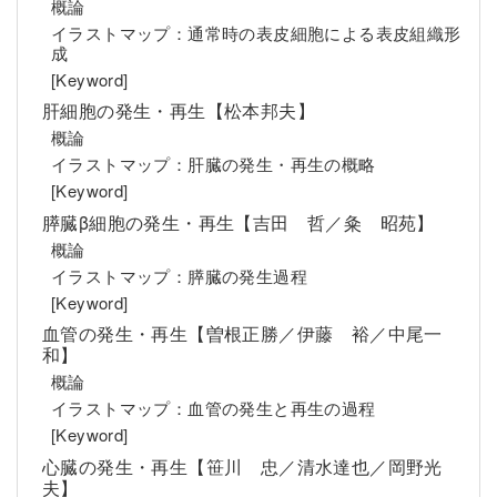
概論
イラストマップ：通常時の表皮細胞による表皮組織形
成
[Keyword]
肝細胞の発生・再生【松本邦夫】
概論
イラストマップ：肝臓の発生・再生の概略
[Keyword]
膵臓β細胞の発生・再生【吉田 哲／粂 昭苑】
概論
イラストマップ：膵臓の発生過程
[Keyword]
血管の発生・再生【曽根正勝／伊藤 裕／中尾一
和】
概論
イラストマップ：血管の発生と再生の過程
[Keyword]
心臓の発生・再生【笹川 忠／清水達也／岡野光
夫】