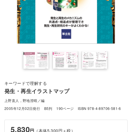
キーワードで理解する
発生・再生イラストマップ
上野直人，野地澄晴／編
2005年12月02日発行
B5判
190ページ
ISBN 978-4-89706-581-6
5,830
円
（本体5,300円＋税）