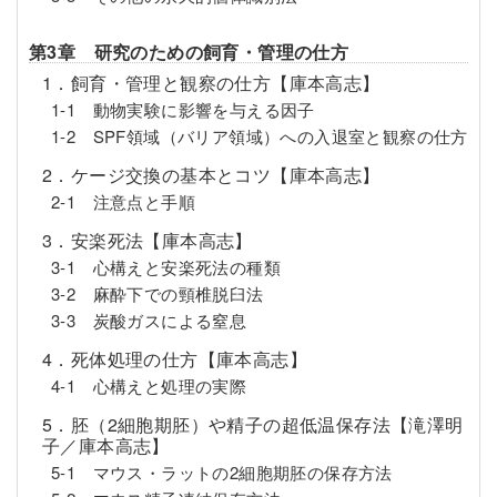
第3章 研究のための飼育・管理の仕方
1．飼育・管理と観察の仕方【庫本高志】
1-1 動物実験に影響を与える因子
1-2 SPF領域（バリア領域）への入退室と観察の仕方
2．ケージ交換の基本とコツ【庫本高志】
2-1 注意点と手順
3．安楽死法【庫本高志】
3-1 心構えと安楽死法の種類
3-2 麻酔下での頸椎脱臼法
3-3 炭酸ガスによる窒息
4．死体処理の仕方【庫本高志】
4-1 心構えと処理の実際
5．胚（2細胞期胚）や精子の超低温保存法【滝澤明
子／庫本高志】
5-1 マウス・ラットの2細胞期胚の保存方法