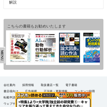
解説
こちらの書籍もお勧めいたします
会社案内
採用情報
取扱書店一覧
電子書籍
書店様向け
広告掲載
正誤表・更新情報
コンテンツ利用
転載申請
プライバシーポリシー
羊土社会員規約
ウェブサイト利用規約
羊土社のSNS・メールマガジン