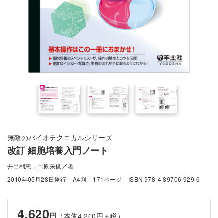
無敵のバイオテクニカルシリーズ
改訂 細胞培養入門ノート
井出利憲，田原栄俊／著
2010年05月28日発行
A4判
171ページ
ISBN 978-4-89706-929-6
4,620
円
（本体4,200円＋税）