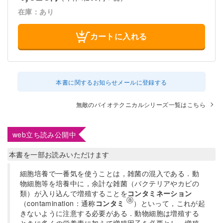
在庫：あり
カートに入れる
本書に関するお知らせメールに登録する
無敵のバイオテクニカルシリーズ一覧はこちら
web立ち読み公開中
本書を一部お読みいただけます
細胞培養で一番気を使うことは，雑菌の混入である．動
物細胞等を培養中に，余計な雑菌（バクテリアやカビの
類）が入り込んで増殖することを
コンタミネーション
ⓐ
（contamination：通称
コンタミ
）といって，これが起
きないように注意する必要がある．動物細胞は増殖する