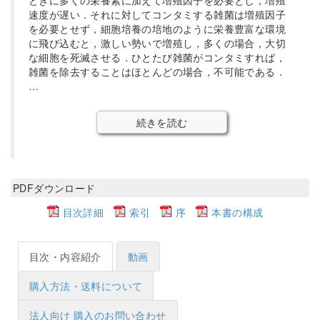
ときに多くの栄養素に加えて増殖因子を必要とし，増殖
速度が遅い．それに対してコンタミする雑菌は増殖因子
を必要とせず，細胞培養の培地のように栄養豊富な環境
に飛び込むと，激しい勢いで増殖し，多くの場合，大切
な細胞を死滅させる．ひとたび雑菌がコンタミすれば，
雑菌を除去することはほとんどの場合，不可能である．
…
続きを読む
PDFダウンロード
目次詳細
索引
序
本書の構成
目次・内容紹介
動画
購入方法・送料について
法人向け 購入のお問い合わせ