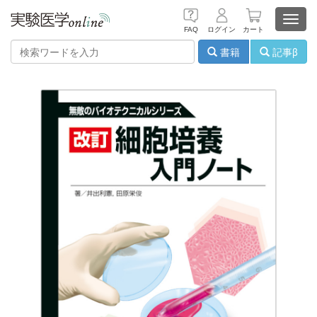
Toggl
FAQ
ログイン
カート
navig
書籍
記事β