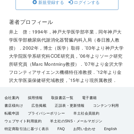
新規登録する
ログインする
著者プロフィール
井上 啓：1994年，神戸大学医学部卒業．同年神戸大
学医学部糖尿病代謝消化器腎臓内科入局（春日雅人教
授）．2002年，博士（医学）取得．’03年より神戸大学
大学院医学系研究科COE研究員，’06年よりソーク研究
所研究員（Marc Montminy教授）．’07年より金沢大学
フロンティアサイエンス機構特任准教授．’12年より金
沢大学医薬保健研究域教授，’15年より現所属教授．
会社案内
採用情報
取扱書店一覧
電子書籍
書店様向け
広告掲載
正誤表・更新情報
コンテンツ利用
転載申請
プライバシーポリシー
羊土社会員規約
ウェブサイト利用規約
羊土社のSNS・メールマガジン
特定商取引法に基づく表示
FAQ
お問い合わせ
English