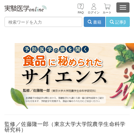
Toggl
FAQ
ログイン
カート
navig
書籍
記事β
監修／佐藤隆一郎（東京大学大学院農学生命科学
研究科）