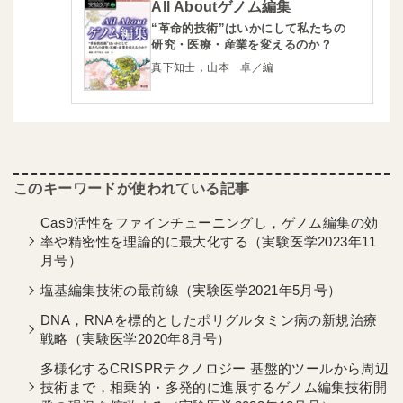
All Aboutゲノム編集
“革命的技術”はいかにして私たちの
研究・医療・産業を変えるのか？
真下知士，山本 卓／編
Cas9活性をファインチューニングし，ゲノム編集の効
率や精密性を理論的に最大化する（実験医学2023年11
月号）
塩基編集技術の最前線（実験医学2021年5月号）
DNA，RNAを標的としたポリグルタミン病の新規治療
戦略（実験医学2020年8月号）
多様化するCRISPRテクノロジー 基盤的ツールから周辺
技術まで，相乗的・多発的に進展するゲノム編集技術開