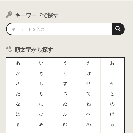
キーワードで探す
頭文字から探す
あ
い
う
え
お
か
き
く
け
こ
さ
し
す
せ
そ
た
ち
つ
て
と
な
に
ぬ
ね
の
は
ひ
ふ
へ
ほ
ま
み
む
め
も