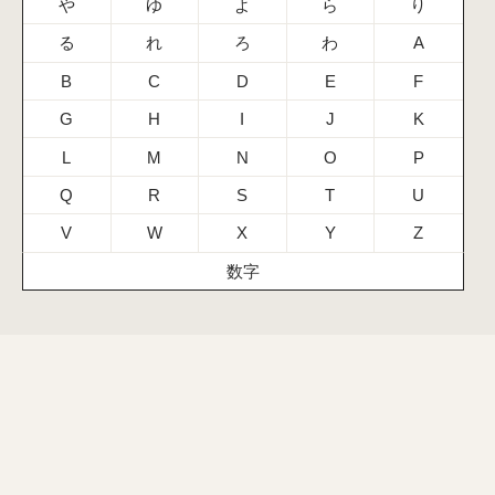
や
ゆ
よ
ら
り
る
れ
ろ
わ
A
B
C
D
E
F
G
H
I
J
K
L
M
N
O
P
Q
R
S
T
U
V
W
X
Y
Z
数字