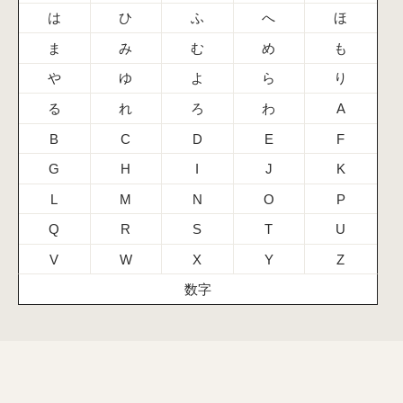
は
ひ
ふ
へ
ほ
ま
み
む
め
も
や
ゆ
よ
ら
り
る
れ
ろ
わ
A
B
C
D
E
F
G
H
I
J
K
L
M
N
O
P
Q
R
S
T
U
V
W
X
Y
Z
数字