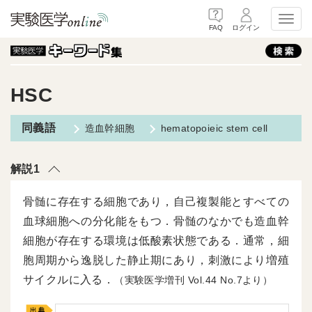
Toggl
FAQ
ログイン
HSC
造血幹細胞
hematopoieic stem cell
解説1
骨髄に存在する細胞であり，自己複製能とすべての
血球細胞への分化能をもつ．骨髄のなかでも造血幹
細胞が存在する環境は低酸素状態である．通常，細
胞周期から逸脱した静止期にあり，刺激により増殖
サイクルに入る．
（実験医学増刊
44
7より）