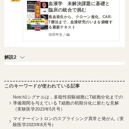
血液学 未解決課題に基礎と
臨床の統合で挑む
造血発生から、クローン進化、CAR-
T療法まで、血液研究のいまを俯瞰す
る最新テキスト
須田年生／編
解説2
Notch1シグナルは，多能性前駆細胞にT細胞分化までの
準備期間を与えている T細胞の初期分化に新たな見解
（実験医学2023年5月号）
マイナーイントロンのスプライシング異常と発がん（実
験医学2023年8月号）