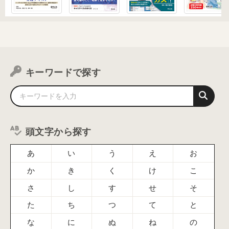
キーワードで探す
頭文字から探す
あ
い
う
え
お
か
き
く
け
こ
さ
し
す
せ
そ
た
ち
つ
て
と
な
に
ぬ
ね
の