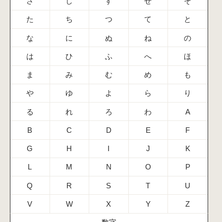
さ
し
す
せ
そ
た
ち
つ
て
と
な
に
ぬ
ね
の
は
ひ
ふ
へ
ほ
ま
み
む
め
も
や
ゆ
よ
ら
り
る
れ
ろ
わ
A
B
C
D
E
F
G
H
I
J
K
L
M
N
O
P
Q
R
S
T
U
V
W
X
Y
Z