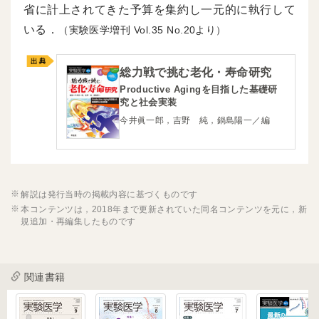
省に計上されてきた予算を集約し一元的に執行して
いる．
（実験医学増刊
35
20より）
総力戦で挑む老化・寿命研究
Productive Agingを目指した基礎研
究と社会実装
今井眞一郎，吉野 純，鍋島陽一／編
解説は発行当時の掲載内容に基づくものです
本コンテンツは，2018年まで更新されていた同名コンテンツを元に，新
規追加・再編集したものです
関連書籍