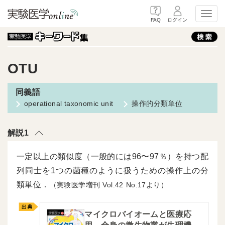
Toggl
FAQ
ログイン
OTU
operational taxonomic unit
操作的分類単位
解説1
一定以上の類似度（一般的には96〜97％）を持つ配
列同士を1つの菌種のように扱うための操作上の分
類単位．
（実験医学増刊
42
17より）
マイクロバイオームと医療応