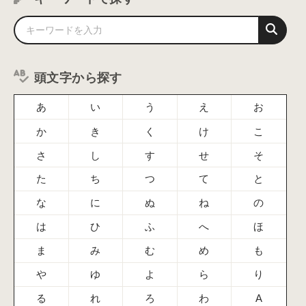
頭文字から探す
あ
い
う
え
お
か
き
く
け
こ
さ
し
す
せ
そ
た
ち
つ
て
と
な
に
ぬ
ね
の
は
ひ
ふ
へ
ほ
ま
み
む
め
も
や
ゆ
よ
ら
り
る
れ
ろ
わ
A