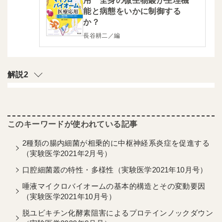
用 全身の微生物叢が生理機
能と病態をいかに制御する
か？
長谷耕二／編
解説2
2種類の腸内細菌が相乗的に中枢神経系炎症を促進する
（実験医学2021年2月号）
口腔細菌叢の特性・多様性（実験医学2021年10月号）
唾液マイクロバイオームの基本的構造とその変動要因
（実験医学2021年10月号）
脱ユビキチン化酵素阻害によるプロテインノックダウン