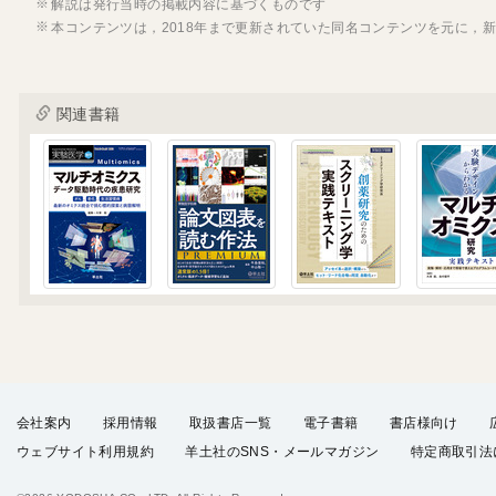
解説は発行当時の掲載内容に基づくものです
本コンテンツは，2018年まで更新されていた同名コンテンツを元に，
関連書籍
会社案内
採用情報
取扱書店一覧
電子書籍
書店様向け
ウェブサイト利用規約
羊土社のSNS・メールマガジン
特定商取引法