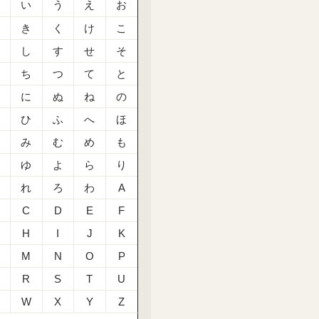
あ
い
う
え
お
か
き
く
け
こ
さ
し
す
せ
そ
た
ち
つ
て
と
な
に
ぬ
ね
の
は
ひ
ふ
へ
ほ
ま
み
む
め
も
や
ゆ
よ
ら
り
る
れ
ろ
わ
A
C
D
E
F
H
I
J
K
M
N
O
P
R
S
T
U
W
X
Y
Z