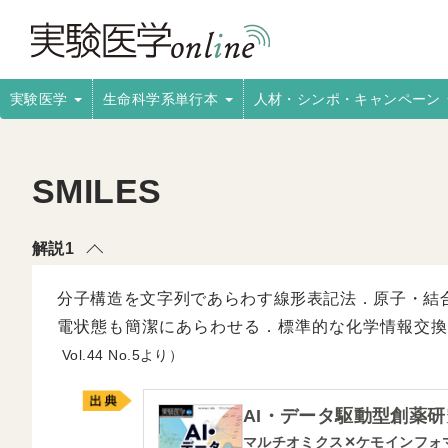
実験医学
生命科学系単行本
人材・シンポ・キャンペーン
SMILES
解説1
分子構造を文字列であらわす線形表記法．原子・結
電状態も簡潔にあらわせる．標準的な化学情報交換
44
5より）
AI・データ駆動型創薬研
マルチオミクス✕ケモインフォ