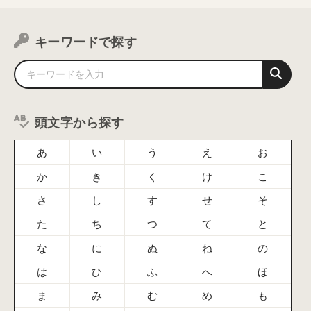
キーワードで探す
頭文字から探す
あ
い
う
え
お
か
き
く
け
こ
さ
し
す
せ
そ
た
ち
つ
て
と
な
に
ぬ
ね
の
は
ひ
ふ
へ
ほ
ま
み
む
め
も