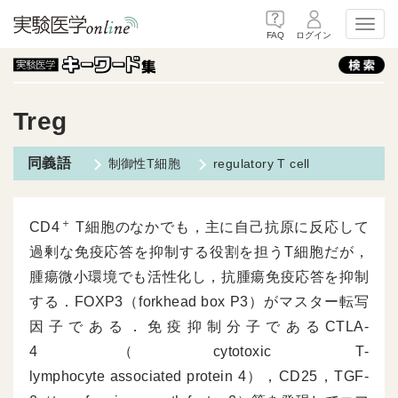
Toggl
FAQ
ログイン
Treg
制御性T細胞
regulatory T cell
＋
CD4
T細胞のなかでも，主に自己抗原に反応して
過剰な免疫応答を抑制する役割を担うT細胞だが，
腫瘍微小環境でも活性化し，抗腫瘍免疫応答を抑制
する．FOXP3（forkhead box P3）がマスター転写
因子である．免疫抑制分子であるCTLA-
4（cytotoxic T-
lymphocyte associated protein 4），CD25，TGF-