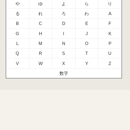
や
ゆ
よ
ら
り
る
れ
ろ
わ
A
B
C
D
E
F
G
H
I
J
K
L
M
N
O
P
Q
R
S
T
U
V
W
X
Y
Z
数字