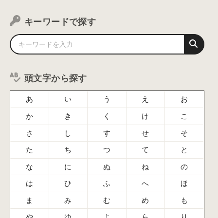
キーワードで探す
頭文字から探す
あ
い
う
え
お
か
き
く
け
こ
さ
し
す
せ
そ
た
ち
つ
て
と
な
に
ぬ
ね
の
は
ひ
ふ
へ
ほ
ま
み
む
め
も
や
ゆ
よ
ら
り