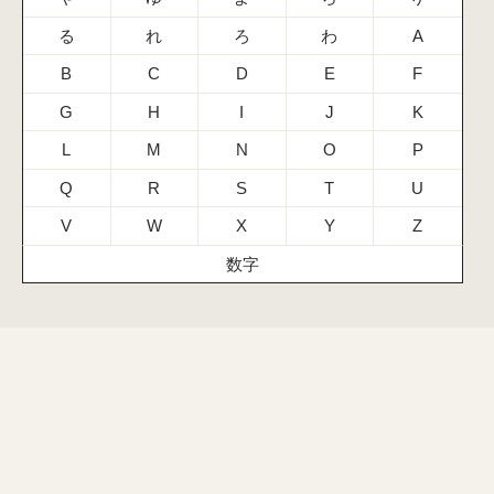
る
れ
ろ
わ
A
B
C
D
E
F
G
H
I
J
K
L
M
N
O
P
Q
R
S
T
U
V
W
X
Y
Z
数字