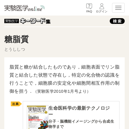
Toggl
FAQ
ログイン
糖脂質
とうししつ
脂質と糖が結合したものであり，細胞表面でリン脂
質と結合した状態で存在し，特定の化合物の認識を
行うことで，細胞膜の安定化や細胞間相互作用の制
御を担う．
（実験医学2010年1月号より）
生命医科学の最新テクノロジ
ー
分子・脳機能イメージングから合成生
物学まで