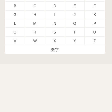
B
C
D
E
F
G
H
I
J
K
L
M
N
O
P
Q
R
S
T
U
V
W
X
Y
Z
数字