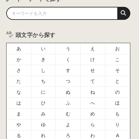
頭文字から探す
あ
い
う
え
お
か
き
く
け
こ
さ
し
す
せ
そ
た
ち
つ
て
と
な
に
ぬ
ね
の
は
ひ
ふ
へ
ほ
ま
み
む
め
も
や
ゆ
よ
ら
り
る
れ
ろ
わ
A