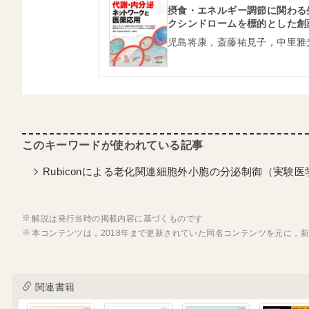
摂食・エネルギー調節に関わる
クシンドロームを標的とした創
児島将康，斎藤祐見子，中里雅
Rubiconによる老化関連細胞外小胞の分泌制御（実験医学
解説は発行当時の掲載内容に基づくものです
本コンテンツは，2018年まで更新されていた同名コンテンツを元に，
関連書籍