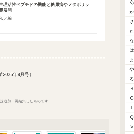
生理活性ペプチドの機能と糖尿病やメタボリッ
薬展開
光／編
2025年8月号）
B
G
新規追加・再編集したものです
L
Q
V