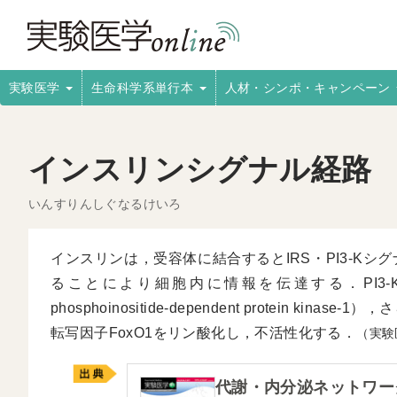
実験医学
生命科学系単行本
人材・シンポ・キャンペーン
インスリンシグナル経路
いんすりんしぐなるけいろ
インスリンは，受容体に結合するとIRS・PI3-Kシ
ることにより細胞内に情報を伝達する．PI3-
phosphoinositide-dependent protein ki
転写因子FoxO1をリン酸化し，不活性化する．
（実験
代謝・内分泌ネットワー