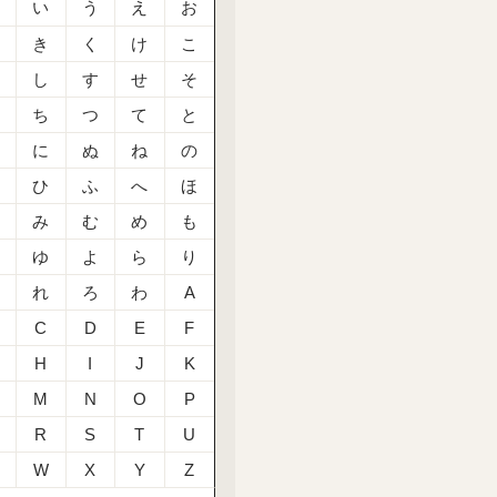
あ
い
う
え
お
か
き
く
け
こ
さ
し
す
せ
そ
た
ち
つ
て
と
な
に
ぬ
ね
の
は
ひ
ふ
へ
ほ
ま
み
む
め
も
や
ゆ
よ
ら
り
る
れ
ろ
わ
A
C
D
E
F
H
I
J
K
M
N
O
P
R
S
T
U
W
X
Y
Z