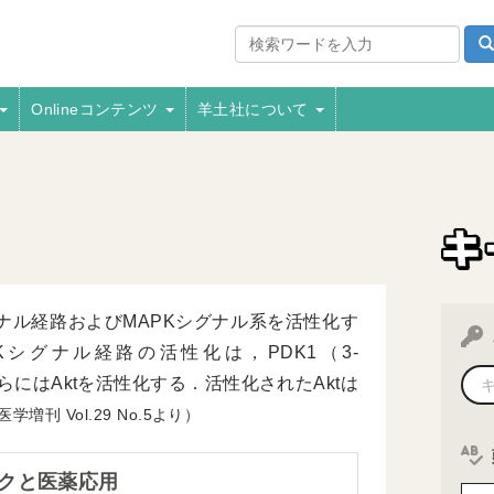
Onlineコンテンツ
羊土社について
グナル経路およびMAPKシグナル系を活性化す
Kシグナル経路の活性化は，PDK1（3-
nase-1），さらにはAktを活性化する．活性化されたAktは
医学増刊
29
5より）
クと医薬応用