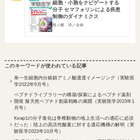
細胞・小胞をナビゲートする
分子 セマフォリンによる疾患
制御のダイナミクス
熊ノ郷 淳／企画
単一生細胞内分岐鎖アミノ酸濃度イメージング（実験医
学2022年9月号）
ペプチドライブラリーの構築/探索によるペプチド薬剤
開発 擬天然ペプチド創薬戦略の展開（実験医学2023年1
月号）
Keap1の分子進化は脊椎動物の地上生活への適応に必須
だった：陸上の高活性酸素に対する適応機構の解明（実
験医学2023年10月号）