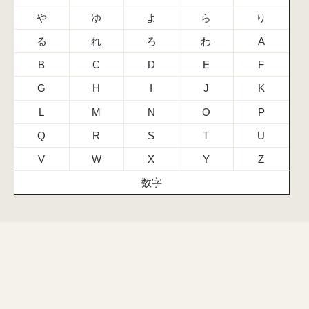
や
ゆ
よ
ら
り
る
れ
ろ
わ
A
B
C
D
E
F
G
H
I
J
K
L
M
N
O
P
Q
R
S
T
U
V
W
X
Y
Z
数字