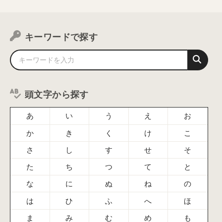
キーワードで探す
頭文字から探す
あ
い
う
え
お
か
き
く
け
こ
さ
し
す
せ
そ
た
ち
つ
て
と
な
に
ぬ
ね
の
は
ひ
ふ
へ
ほ
ま
み
む
め
も