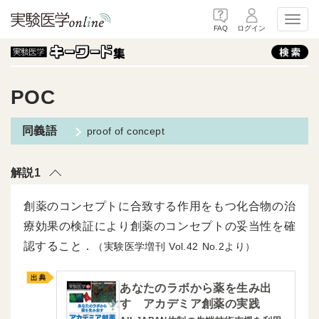
Toggl
FAQ
ログイン
POC
proof of concept
解説1
創薬のコンセプトに合致する作用をもつ化合物の治
療効果の検証により創薬のコンセプトの妥当性を確
認すること．
（実験医学増刊
42
2より）
あなたのラボから薬を生み出
す アカデミア創薬の実践