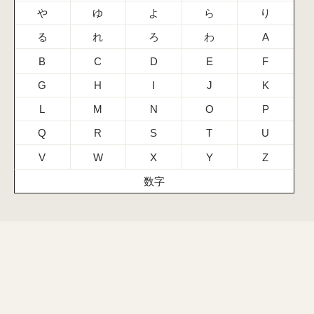
や
ゆ
よ
ら
り
る
れ
ろ
わ
A
B
C
D
E
F
G
H
I
J
K
L
M
N
O
P
Q
R
S
T
U
V
W
X
Y
Z
数字