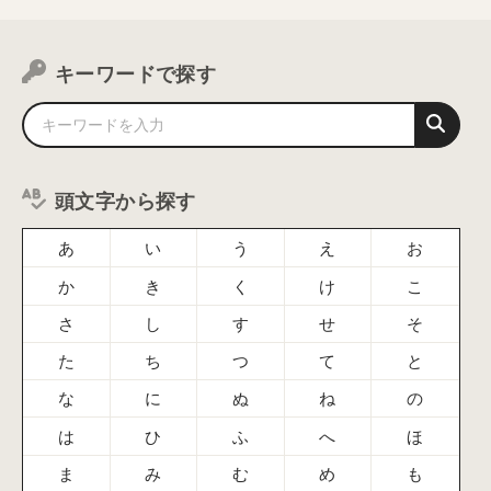
キーワードで探す
頭文字から探す
あ
い
う
え
お
か
き
く
け
こ
さ
し
す
せ
そ
た
ち
つ
て
と
な
に
ぬ
ね
の
は
ひ
ふ
へ
ほ
ま
み
む
め
も