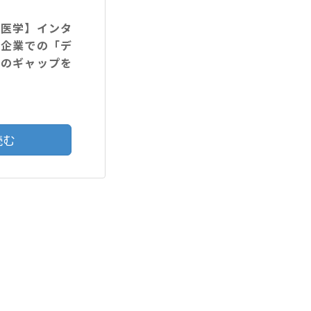
験医学】インタ
と企業での「デ
識のギャップを
読む