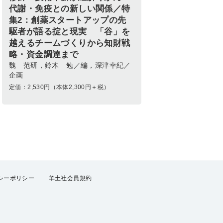
代謝・免疫との新しい関係／特
集2：創薬スタートアップの先
駆者が語る掟と現実 「谷」を
越えるチームづくりから知財戦
略・資金調達まで
魏 范研，鈴木 勉／編，深津幸紀／
企画
定価：
2,530
円（本体2,300円＋税）
シーポリシー
羊土社会員規約