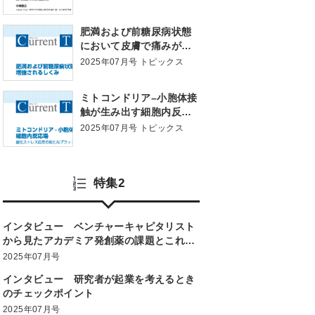
肥満および前糖尿病状態
において皮膚で痛みが増
強されるしくみ
2025年07月号 トピックス
ミトコンドリア–小胞体接
触が生み出す細胞内反応
場：酸化ストレス応答の
2025年07月号 トピックス
新たなプラットフォーム
特集2
インタビュー ベンチャーキャピタリスト
から見たアカデミア発創薬の課題とこれか
ら
2025年07月号
インタビュー 研究者が起業を考えるとき
のチェックポイント
2025年07月号