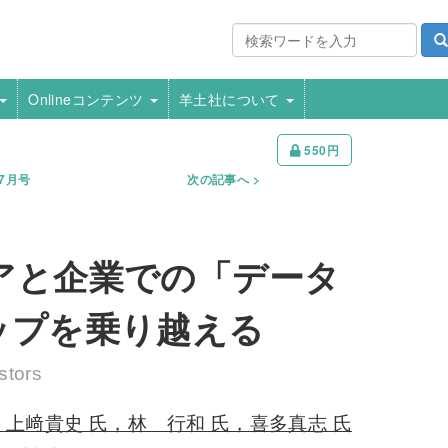
Onlineコンテンツ
羊土社について
550円
年7月号
次の記事へ
アと企業での「データ
ップを乗り越える
stors
上﨑貴史 氏，林 行和 氏，喜多真志 氏