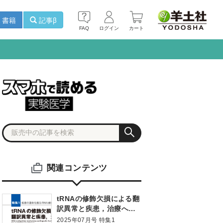
書籍
記事β
FAQ
ログイン
カート
関連コンテンツ
tRNAの修飾欠損による翻
訳異常と疾患，治療への
展望
2025年07月号 特集1