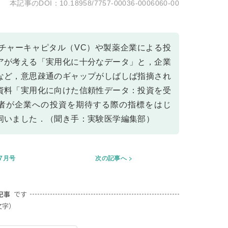
10.18958/7757-00036-0006060-00
チャーキャピタル（VC）や製薬企業による投
アが考える「実用化に十分なデータ」と，企業
など，意思疎通のギャップがしばしば指摘され
資料「実用化に向けた信頼性データ：投資を受
者が企業への投資を期待する際の指標をはじ
伺いました．（聞き手：実験医学編集部）
年7月号
次の記事へ
記事
です
文字）