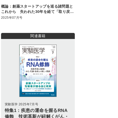
概論：創薬スタートアップを巡る諸問題と
これから 失われた30年を経て「取り戻す
ための20年」に．あるキャピタリストの悲
2025年07月号
壮
関連書籍
実験医学 2025年7月号
特集1：疾患の運命を握るRNA
修飾 技術革新が紐解くがん・