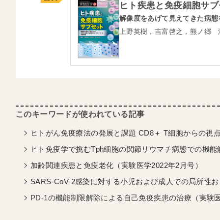
ヒト疾患と免疫細胞サブ
解像度をあげて見えてきた病態
上野英樹，吉富啓之，熊ノ郷 
ヒトがん免疫療法の発展と課題 CD8＋ T細胞からの視点
ヒト免疫学で挑むTph細胞の関節リウマチ病態での機能解
加齢関連疾患と免疫老化（実験医学2022年2月号）
SARS-CoV-2感染に対する小児および成人での局所性
PD-1の機能制限解除による自己免疫疾患の治療（実験医学