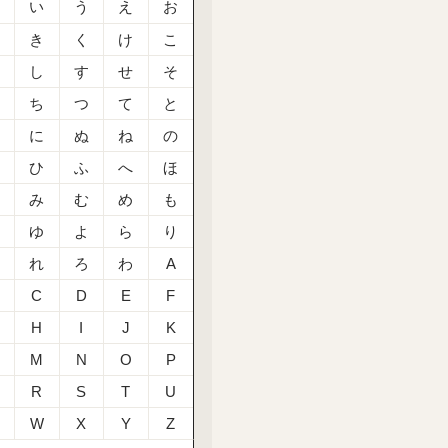
あ
い
う
え
お
か
き
く
け
こ
さ
し
す
せ
そ
た
ち
つ
て
と
な
に
ぬ
ね
の
は
ひ
ふ
へ
ほ
ま
み
む
め
も
や
ゆ
よ
ら
り
る
れ
ろ
わ
A
C
D
E
F
H
I
J
K
M
N
O
P
R
S
T
U
W
X
Y
Z