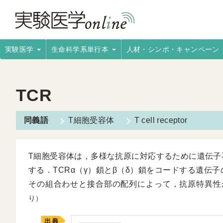
実験医学
生命科学系単行本
人材・シンポ・キャンペーン
TCR
T細胞受容体
T cell receptor
T細胞受容体は，多様な抗原に対応するために遺伝子
する．TCRα（γ）鎖とβ（δ）鎖をコードする遺伝
その組合わせと接合部の配列によって，抗原特異性
り）