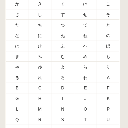
か
き
く
け
こ
さ
し
す
せ
そ
た
ち
つ
て
と
な
に
ぬ
ね
の
は
ひ
ふ
へ
ほ
ま
み
む
め
も
や
ゆ
よ
ら
り
る
れ
ろ
わ
A
B
C
D
E
F
G
H
I
J
K
L
M
N
O
P
Q
R
S
T
U