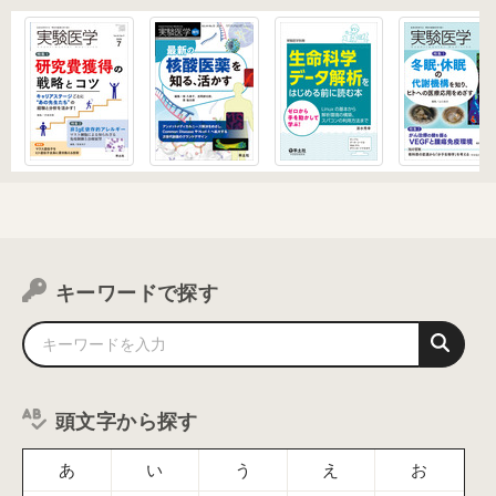
キーワードで探す
頭文字から探す
あ
い
う
え
お