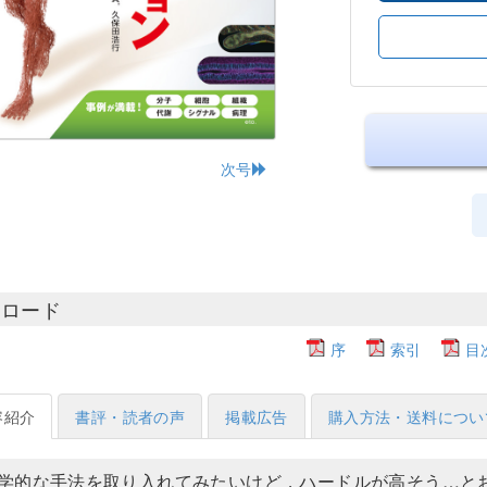
次号
ンロード
序
索引
目
容紹介
書評・読者の声
掲載広告
購入方法・送料につい
学的な手法を取り入れてみたいけど，ハードルが高そう…と