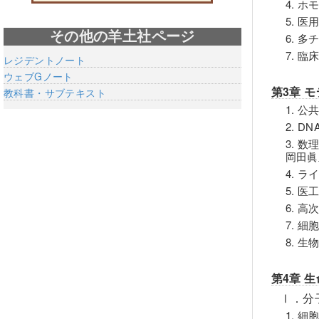
4. 
5. 
その他の羊土社ページ
6. 
7. 
レジデントノート
ウェブGノート
第3章 
教科書・サブテキスト
1. 
2. 
3. 
岡田眞
4. 
5. 
6. 
7. 細
8. 
第4章 
Ⅰ．分
1. 