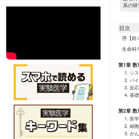
系の研
目次
序【鈴
生命科
第1章 
1. 
2. 
3. 
4. 
第2章 
1. 
2. 
3. 