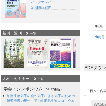
バックナンバー
定期購読案内
新刊・近刊
一覧
前号
PDFダウ
人材・セミナー
一覧
学会・シンポジウム
（07/27更新）
目次・内
細胞生物若手の会〜若手による若手のための
研究発表の場〜 第4回 細胞生物コロキウム
数理科