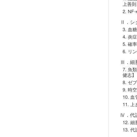
上善則
2. 
Ⅱ．シ
3. 
4. 
5. 
6. 
Ⅲ．細
7. 
健志】
8. 
9. 
10.
11.
Ⅳ．代
12.
13.