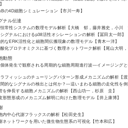
】
NF-κBの4D細胞シミュレーション【市川一寿】
グナル伝達
血糖恒常性システムの数理モデル解析【大橋 郁，藤井雅史，小川
炎症シグナルにおけるp38活性オシレーションの解析【冨田太一郎】
確率的なERK活性化と細胞間伝搬現象の数理モデル【青木一洋】
リン酸化プロテオミクスに基づく数理ネットワーク解析【尾山大明
胞動態
魚類個体発生で観察される周期的な細胞周期進行波―イメージング
ゼブラフィッシュのチューリングパターン形成メカニズムの解析【
時空間的なシグナルの検出とは何か？―這いまわる細胞の走化性を
 血管を伸長する細胞メカニズムの解析【西山功一，杉原 圭】
 上皮形態形成のメカニズム解明に向けた数理モデル【井上康博】
謝
 細胞内中心代謝フラックスの解析【松田史生】
 代謝ネットワークを用いた微生物生態系の可視化【竹本和広】