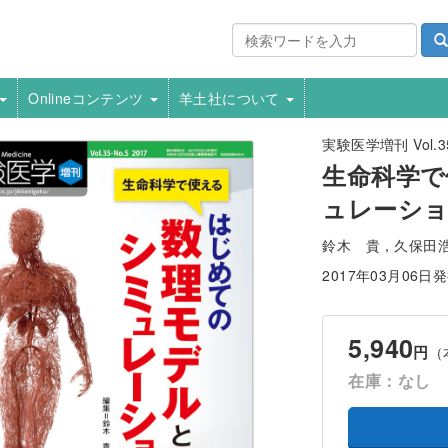
Onlineコンテンツ
羊土社について
実験医学増刊 Vol.35
生命科学で
ュレーシ
鈴木 貴，久保田
2017年03月06日
5,940
円
（
在庫：なし