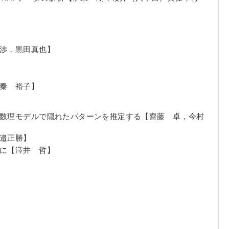
 渉，黒田真也】
，秦 裕子】
と数理モデルで隠れたパターンを推定する【齋藤 卓，今村
渡邉正勝】
例に【澤井 哲】