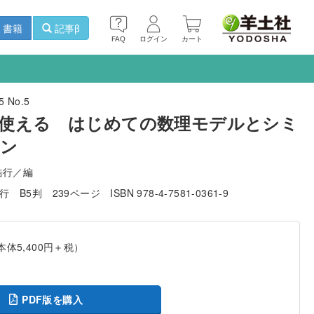
書籍
記事β
FAQ
ログイン
カート
 No.5
使える はじめての数理モデルとシミ
ョン
浩行／編
発行
B5判
239ページ
ISBN 978-4-7581-0361-9
本体5,400円＋税）
PDF版を購入