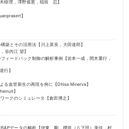
鈴木樹理，澤野俊憲，稲垣 忍】
prasert】
クの構築とその活用法【川上英良，大田達郎】
，谷内江 望】
負のフィードバック制御の解析事例【岩本一成，間木重行，
田道行】
管新生の再現を例に【Dhisa Minerva】
emuti】
ットワークのシミュレータ【倉田博之】
たFRAPデータの解析【伊東 剛，櫻井（八下田）美佳，村