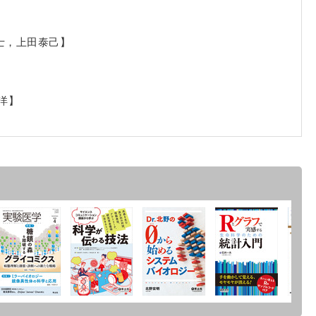
士，上田泰己】
洋】