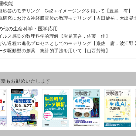
理機能
 神経応答のモデリング―Ca2＋イメージングを用いて【豊島 有】
 睡眠研究における神経膜電位の数理モデリング【吉田健祐，大出晃
の他の生命科学・医学応用
 ウイルス感染の数理科学的理解【岩見真吾，佐藤 佳】
 発がん過程の進化プロセスとしてのモデリング【巌佐 庸，波江野 
 データ駆動型の創薬―統計的手法を用いて【山西芳裕】
書籍もお勧めいたします