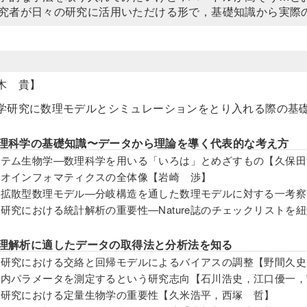
究者が日々の研究に活用いただける形で，基礎知識から実際
木 貴】
学研究に数理モデルとシミュレーションをとり入れる際の基
数理科学の基礎知識〜データから理論を導く代表的な考え方
システム生物学―数理科学を用いる「いろは」とめざすもの【久保
バイオインフォマティクスの全体像【岩崎 渉】
反応拡散型数理モデル―分岐構造を通した数理モデルに対する一考察
基礎研究における統計解析の重要性―Nature誌のチェックリストを
数理解析に適したデータの取得法と分析法を知る
医学研究における交絡と回帰モデルによるバイアスの調整【野間久史
細胞内パラメータを測定するという研究志向【石川浩史，江口優一
がん研究における定量生物学の重要性【久米浩平，西塚 哲】