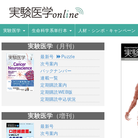
実験医学
生命科学系単行本
人材・シンポ・キャンペーン
実験医学
（月刊）
最新号
Puzzle
次号案内
バックナンバー
連載一覧
定期購読案内
定期購読WEB版
定期購読申込状況
実験医学
（増刊）
最新号
次号案内