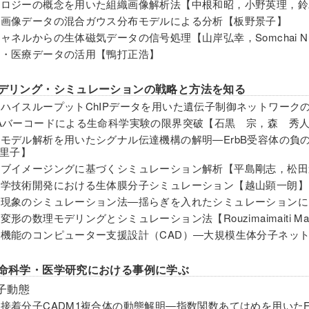
ホモロジーの概念を用いた組織画像解析法【中根和昭，小野英理，
医用画像データの混合ガウス分布モデルによる分析【板野景子】
多チャネルからの生体磁気データの信号処理【山岸弘幸，Somchai Nuan
臨床・医療データの活用【鴨打正浩】
モデリング・シミュレーションの戦略と方法を知る
公共ハイスループットChIPデータを用いた遺伝子制御ネットワー
DNAバーコードによる生命科学実験の限界突破【石黒 宗，森 秀人
数理モデル解析を用いたシグナル伝達機構の解明―ErbB受容体の
里子】
ライブイメージングに基づくシミュレーション解析【平島剛志，松
医工学技術開発における生体膜分子シミュレーション【越山顕一朗】
高次現象のシミュレーション法―揺らぎを入れたシミュレーションによる血
胞変形の数理モデリングとシミュレーション法【Rouzimaimaiti Mah
生物機能のコンピューター支援設計（CAD）―大規模生体分子ネ
生命科学・医学研究における事例に学ぶ
子動態
細胞接着分子CADM1複合体の動態解明―指数関数あてはめを用い