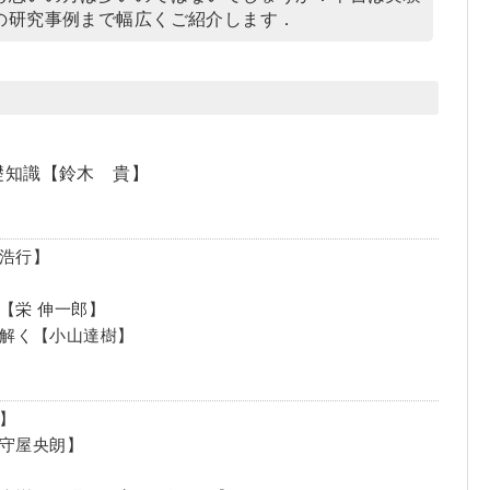
の研究事例まで幅広くご紹介します．
礎知識【鈴木 貴】
田浩行】
【栄 伸一郎】
紐解く【小山達樹】
】
，守屋央朗】