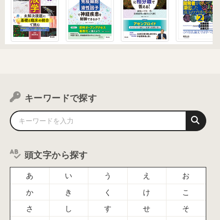
キーワードで探す
頭文字から探す
あ
い
う
え
お
か
き
く
け
こ
さ
し
す
せ
そ