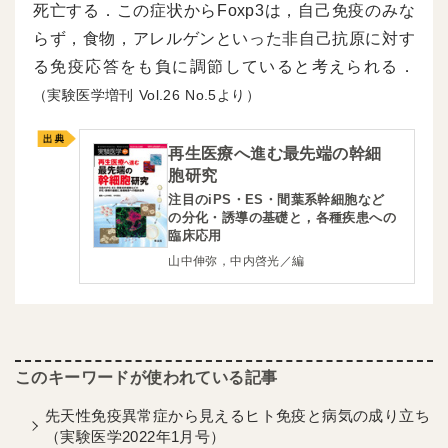
死亡する．この症状からFoxp3は，自己免疫のみな
らず，食物，アレルゲンといった非自己抗原に対す
る免疫応答をも負に調節していると考えられる．
（実験医学増刊
26
5より）
再生医療へ進む最先端の幹細
胞研究
注目のiPS・ES・間葉系幹細胞など
の分化・誘導の基礎と，各種疾患への
臨床応用
山中伸弥，中内啓光／編
先天性免疫異常症から見えるヒト免疫と病気の成り立ち
（実験医学2022年1月号）