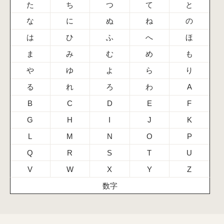
た
ち
つ
て
と
な
に
ぬ
ね
の
は
ひ
ふ
へ
ほ
ま
み
む
め
も
や
ゆ
よ
ら
り
る
れ
ろ
わ
A
B
C
D
E
F
G
H
I
J
K
L
M
N
O
P
Q
R
S
T
U
V
W
X
Y
Z
数字