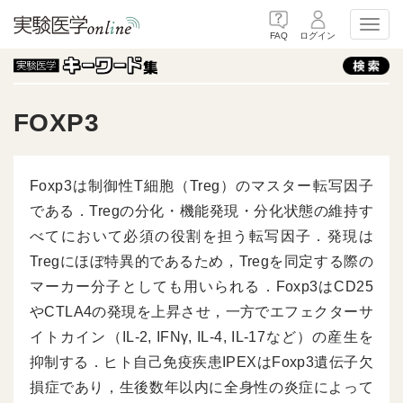
Toggl
FAQ
ログイン
FOXP3
Foxp3は制御性T細胞（Treg）のマスター転写因子
である．Tregの分化・機能発現・分化状態の維持す
べてにおいて必須の役割を担う転写因子．発現は
Tregにほぼ特異的であるため，Tregを同定する際の
マーカー分子としても用いられる．Foxp3はCD25
やCTLA4の発現を上昇させ，一方でエフェクターサ
イトカイン（IL-2, IFNγ, IL-4, IL-17など）の産生を
抑制する．ヒト自己免疫疾患IPEXはFoxp3遺伝子欠
損症であり，生後数年以内に全身性の炎症によって