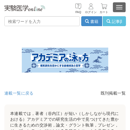
Toggl
FAQ
ログイン
カート
navig
書籍
記事β
連載一覧に戻る
既刊掲載一覧
本連載では，著者（谷内江）が短い（しかしながら現代に
おける）アカデミアでの研究生活の中で見つけてきた豊か
に生きるための交渉術，論文・グラント執筆，プレゼン，