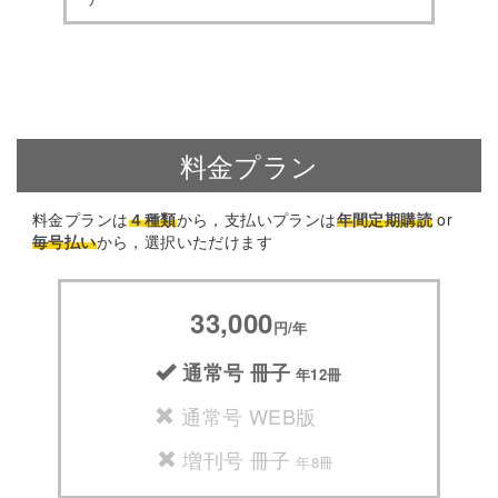
料金プラン
料金プランは
４種類
から，支払いプランは
年間定期購読
or
毎号払い
から，選択いただけます
33,000
円/年
通常号 冊子
年12冊
通常号 WEB版
増刊号 冊子
年8冊