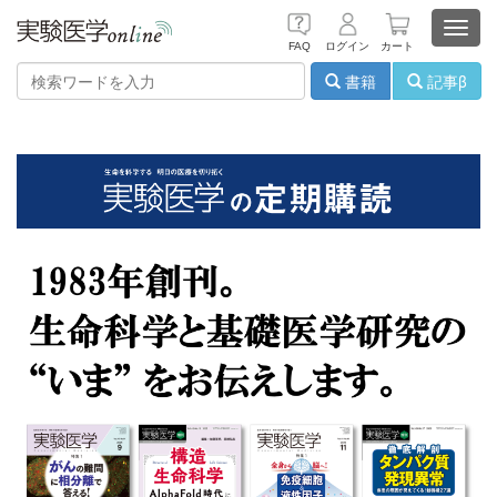
Toggl
FAQ
ログイン
カート
navig
書籍
記事β