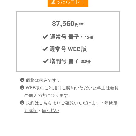
迷ったらコレ！
87,560
円/年
通常号 冊子
年12冊
通常号 WEB版
増刊号 冊子
年8冊
価格は税込です．
WEB版
のご利用はご契約いただいた羊土社会員
の個人の方に限ります．
規約はこちらよりご確認いただけます：
年間定
期購読
・
毎号払い