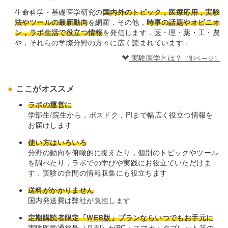
生命科学・基礎医学研究の
国内外のトピック，医療応用，実験
法やツールの最新動向
を網羅．その他，
時事の話題やオピニオ
ン，ラボ生活で役立つ情報
を発信します．医・理・薬・工・農
や，それらの学際分野の方々に広く読まれています．
実験医学とは？
（別ページ）
ここがオススメ
ラボの運営に
学部生/院生から，ポスドク，PIまで幅広く役立つ情報を
お届けします
使い方はいろいろ
分野の動向を俯瞰的に捉えたり，個別のトピックやツール
を調べたり，ラボでの学びや実践にお役立ていただけま
す．実験の合間の情報収集にも役立ちます
送料がかかりません
国内発送費は弊社が負担します
定期購読者限定「
WEB版
」プランならいつでもお手元に
実験医学通常号（月刊）がPC・スマホ・タブレット等の