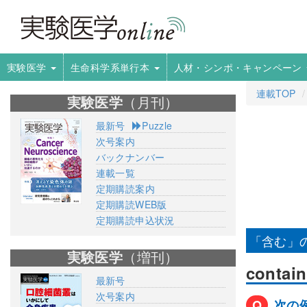
実験医学
生命科学系単行本
人材・シンポ・キャンペーン
連載TOP
実験医学
（月刊）
最新号
Puzzle
次号案内
バックナンバー
連載一覧
定期購読案内
定期購読WEB版
定期購読申込状況
「含む」
実験医学
（増刊）
contai
最新号
次号案内
Q
次の