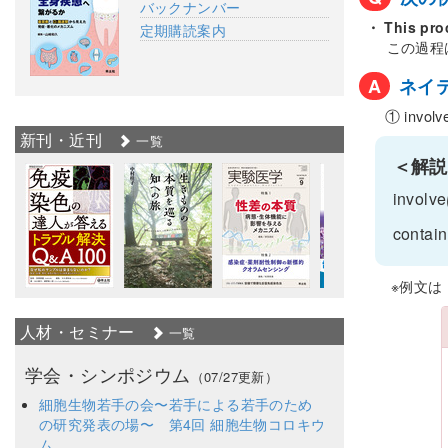
バックナンバー
・ This pro
定期購読案内
この過程
A
ネイ
① involv
新刊・近刊
一覧
＜解説
invo
cont
※例文は
人材・セミナー
一覧
学会・シンポジウム
（07/27更新）
細胞生物若手の会〜若手による若手のため
の研究発表の場〜 第4回 細胞生物コロキウ
ム