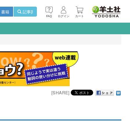
書籍
記事β
FAQ
ログイン
カート
[SHARE]