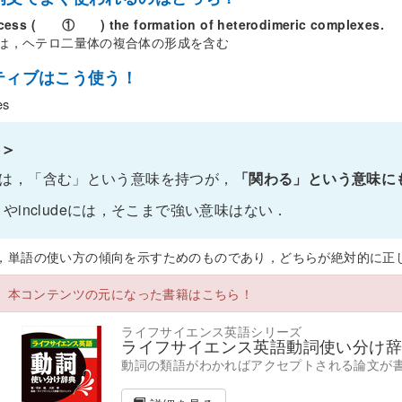
cess ( ① ) the formation of heterodimeric complexes.
は，ヘテロ二量体の複合体の形成を含む
ティブはこう使う！
es
＞
lveは，「含む」という意味を持つが，
「関わる」という意味に
ain やincludeには，そこまで強い意味はない．
，単語の使い方の傾向を示すためのものであり，どちらが絶対的に正
本コンテンツの元になった書籍はこちら！
ライフサイエンス英語シリーズ
ライフサイエンス英語動詞使い分け辞
動詞の類語がわかればアクセプトされる論文が