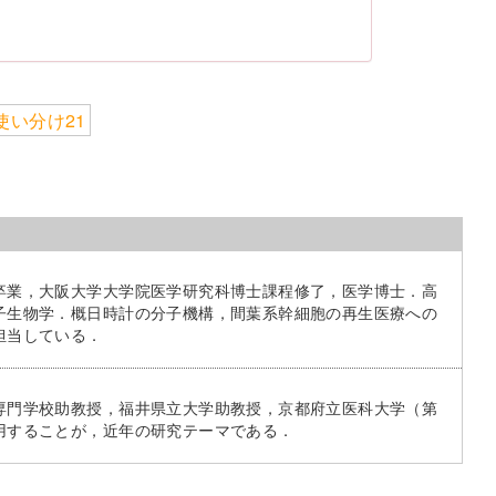
使い分け21
卒業，大阪大学大学院医学研究科博士課程修了，医学博士．高
子生物学．概日時計の分子機構，間葉系幹細胞の再生医療への
担当している．
専門学校助教授，福井県立大学助教授，京都府立医科大学（第
用することが，近年の研究テーマである．