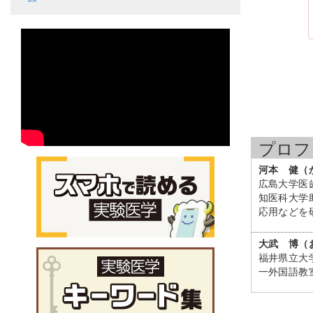
プロフ
河本 健（
広島大学医
知医科大学
応用などを
大武 博（
福井県立大
一外国語教