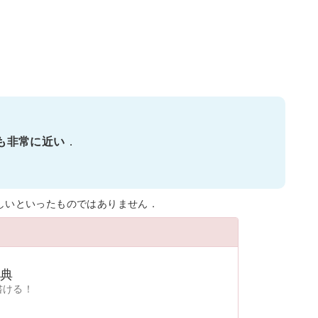
も非常に近い
．
しいといったものではありません．
典
書ける！