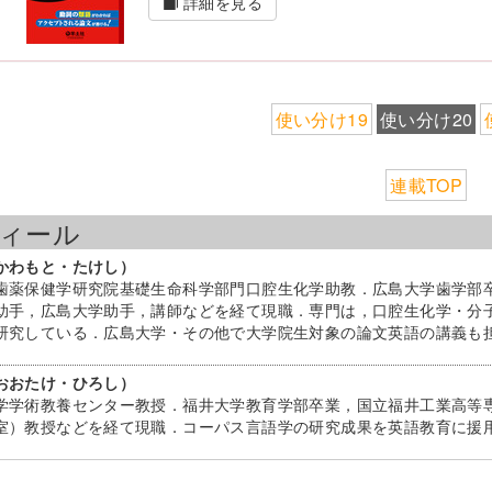
詳細を見る
使い分け19
使い分け20
連載TOP
ィール
かわもと・たけし）
歯薬保健学研究院基礎生命科学部門口腔生化学助教．広島大学歯学部
助手，広島大学助手，講師などを経て現職．専門は，口腔生化学・分
研究している．広島大学・その他で大学院生対象の論文英語の講義も
おおたけ・ひろし）
学学術教養センター教授．福井大学教育学部卒業，国立福井工業高等
室）教授などを経て現職．コーパス言語学の研究成果を英語教育に援