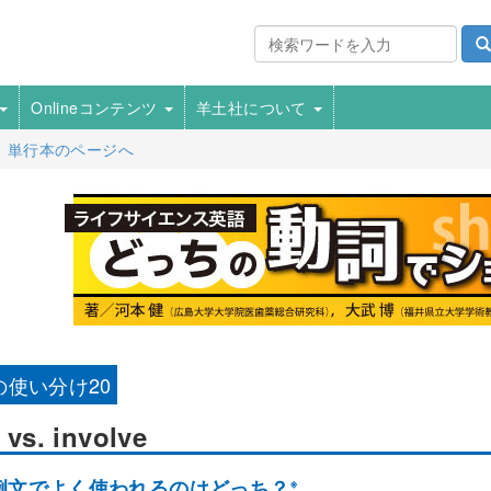
Onlineコンテンツ
羊土社について
単行本のページへ
の使い分け20
n
vs.
involve
例文でよく使われるのはどっち？
※