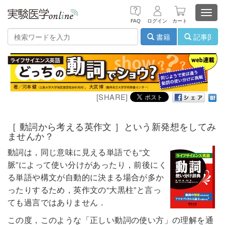
Toggl
FAQ
ログイン
カート
navig
書籍
記事β
[SHARE]
［ 動詞から考える英作文 ］という新発想をしてみ
ませんか？
動詞は，同じ意味に見える単語でも“文
脈”によって使い分けがあったり，前後にく
る単語や構文が自動的に決まる場合が多か
ったりするため，英作文の“大黒柱”と言っ
ても過言ではありません．
この度，このような「正しい動詞の使い方」の理解を通