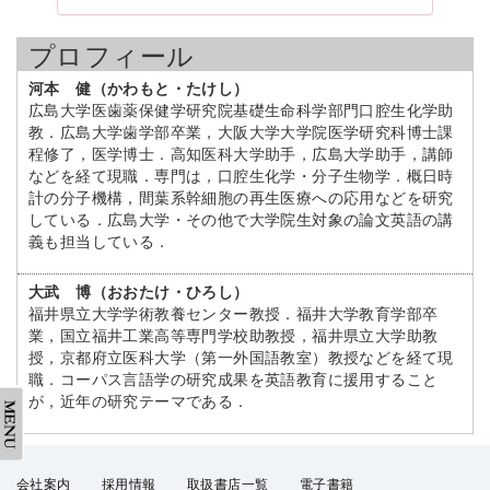
プロフィール
河本 健（かわもと・たけし）
広島大学医歯薬保健学研究院基礎生命科学部門口腔生化学助
教．広島大学歯学部卒業，大阪大学大学院医学研究科博士課
程修了，医学博士．高知医科大学助手，広島大学助手，講師
などを経て現職．専門は，口腔生化学・分子生物学．概日時
計の分子機構，間葉系幹細胞の再生医療への応用などを研究
している．広島大学・その他で大学院生対象の論文英語の講
義も担当している．
大武 博（おおたけ・ひろし）
福井県立大学学術教養センター教授．福井大学教育学部卒
業，国立福井工業高等専門学校助教授，福井県立大学助教
授，京都府立医科大学（第一外国語教室）教授などを経て現
職．コーパス言語学の研究成果を英語教育に援用すること
が，近年の研究テーマである．
会社案内
採用情報
取扱書店一覧
電子書籍