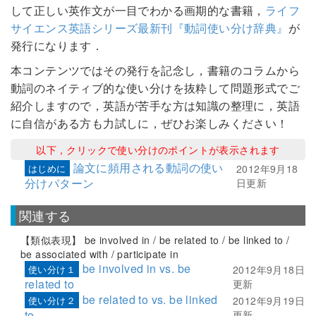
して正しい英作文が一目でわかる画期的な書籍，
ライフ
サイエンス英語シリーズ最新刊『動詞使い分け辞典』
が
発行になります．
本コンテンツではその発行を記念し，書籍のコラムから
動詞のネイティブ的な使い分けを抜粋して問題形式でご
紹介しますので，英語が苦手な方は知識の整理に，英語
に自信がある方も力試しに，
ぜひお楽しみください！
以下，クリックで使い分けのポイントが表示されます
論文に頻用される動詞の使い
はじめに
2012年9月18
分けパターン
日更新
関連する
【類似表現】 be involved in / be related to / be linked to /
be associated with / participate in
be involved in vs. be
使い分け１
2012年9月18日
related to
更新
be related to vs. be linked
使い分け２
2012年9月19日
to
更新