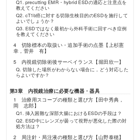
Q1. precutting EMR・hybrid ESDの適応と注意点を
教えてください
Q2. cT1b癌に対する切除生検目的のESDを施行して
よいでしょうか？
Q3. ESDではなく最初から外科手術に回すべき症例
を教えてください
4 切除標本の取扱い・追加手術の点墨【上杉憲
幸，菅井 有】
5 内視鏡切除術後サーベイランス【堀田欣一】
Q. 切除した場所がわからない場合に，どう対応した
らよいですか？
第3章 内視鏡治療に必要な機器・器具
1 治療用スコープの種類と選び方【田中秀典，
岡 志郎】
Q1. 挿入困難な深部大腸におけるESDの手段は？
Q2. ESD中にレンズが曇って視野が悪化した際の対
処方法は？
2 局注針・局注液の種類と選び方【山野泰穂】