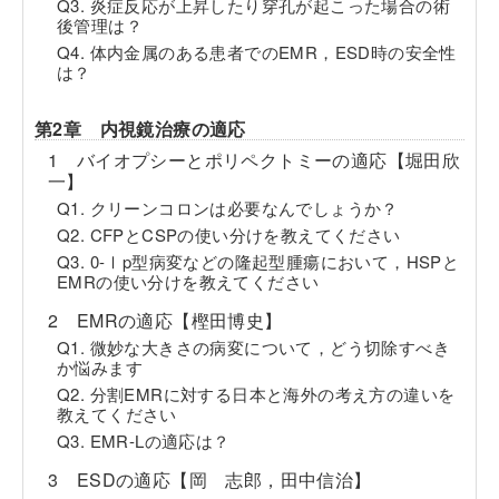
Q3. 炎症反応が上昇したり穿孔が起こった場合の術
後管理は？
Q4. 体内金属のある患者でのEMR，ESD時の安全性
は？
第2章 内視鏡治療の適応
1 バイオプシーとポリペクトミーの適応【堀田欣
一】
Q1. クリーンコロンは必要なんでしょうか？
Q2. CFPとCSPの使い分けを教えてください
Q3. 0-Ⅰp型病変などの隆起型腫瘍において，HSPと
EMRの使い分けを教えてください
2 EMRの適応【樫田博史】
Q1. 微妙な大きさの病変について，どう切除すべき
か悩みます
Q2. 分割EMRに対する日本と海外の考え方の違いを
教えてください
Q3. EMR-Lの適応は？
3 ESDの適応【岡 志郎，田中信治】