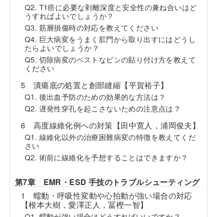
Q2. T1癌に必要な剥離深度と安全性の兼ね合いはど
うすればよいでしょうか？
Q3. 筋層損傷時の対応を教えてください
Q4. 巨大病変をうまく肛門から取り出すにはどうし
たらよいでしょうか？
Q5. 切除病変のベストなピンの貼り付け方を教えて
ください
5 潰瘍底の処置と創部縫縮【平賀裕子】
Q1. 後出血予防のための効果的な方法は？
Q2. 遅発性穿孔を起こさないための注意点は？
6 高度線維化例への対策【田中寛人，浦岡俊夫】
Q1. 線維化以外の治療困難病変の特徴を教えてくだ
さい
Q2. 術前に線維化を予想することはできますか？
第7章 EMR・ESD 手技のトラブルシューティング
1 蠕動・呼吸性変動や心拍動が強い場合の対応
【根本大樹，愛澤正人，冨樫一智】
Q1. 蠕動が強い場合はどうすればいいですか？