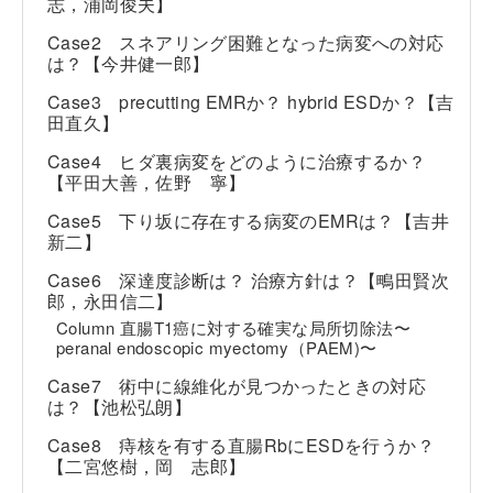
志，浦岡俊夫】
Case2 スネアリング困難となった病変への対応
は？【今井健一郎】
Case3 precutting EMRか？ hybrid ESDか？【吉
田直久】
Case4 ヒダ裏病変をどのように治療するか？
【平田大善，佐野 寧】
Case5 下り坂に存在する病変のEMRは？【吉井
新二】
Case6 深達度診断は？ 治療方針は？【鴫田賢次
郎，永田信二】
Column 直腸T1癌に対する確実な局所切除法〜
peranal endoscopic myectomy（PAEM)〜
Case7 術中に線維化が見つかったときの対応
は？【池松弘朗】
Case8 痔核を有する直腸RbにESDを行うか？
【二宮悠樹，岡 志郎】