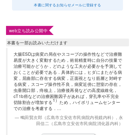
本書に関するお知らせメールに登録する
web立ち読み公開中
本書を一部お読みいただけます
大腸ESDは病変の局在やスコープの操作性などで治療難
易度が大きく変動するため，術前精査時に自分の技量で
治療可能かどうか，どのような工夫が必要かを予測して
おくことが必要である．具体的には，ヒダにまたがる病
変，屈曲部に存在する病変，正面視となり筋層と対峙す
る病変，スコープ操作性不良，病変近傍に憩室の存在，
虫垂開口部，痔核上，治療後再発などの高度線維化，
cT1b癌などの治療困難因子があれば，穿孔率や不完全
1）
切除割合が増加する
ため，ハイボリュームセンター
での治療を考慮する．…
鴫田賢次郎（広島市立安佐市民病院内視鏡内科）, 永
田信二（広島市立安佐市民病院消化器内科）