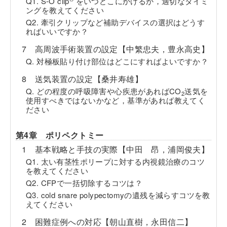
Q1. S-O clip
をいつどこにかけるか，適切なタイミ
ングを教えてください
Q2. 牽引クリップなど補助デバイスの選択はどうす
ればいいですか？
7 高周波手術装置の設定【中繁忠夫，豊永高史】
Q. 対極板貼り付け部位はどこにすればよいですか？
8 送気装置の設定【桑井寿雄】
Q. どの程度の呼吸障害や心疾患があればCO
送気を
2
使用すべきではないかなど，基準があれば教えてく
ださい
第4章 ポリペクトミー
1 基本戦略と手技の実際【中田 昂，浦岡俊夫】
Q1. 太い有茎性ポリープに対する内視鏡治療のコツ
を教えてください
Q2. CFPで一括切除するコツは？
Q3. cold snare polypectomyの遺残を減らすコツを教
えてください
2 困難症例への対応【朝山直樹，永田信二】