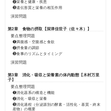
❷栄養と健康・疾患
❸遺伝形質と栄養の相互作用
演習問題
第2章 食物の摂取【深津佳世子（佐々木）】
要点整理問題
❶満腹感・空腹感と食欲
❷摂食量の調節
❸食事のリズムとタイミング
演習問題
第3章 消化・吸収と栄養素の体内動態【木村万里
子】
要点整理問題
❶消化器系の構造と機能
❷消化・吸収と栄養
❸消化過程（分泌源別の酵素・活性化・基質・終末
産物）の概要