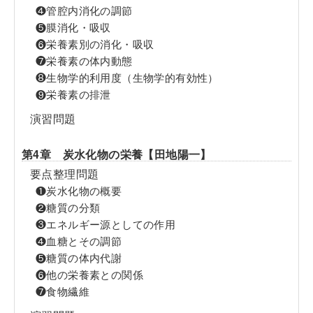
❹管腔内消化の調節
❺膜消化・吸収
❻栄養素別の消化・吸収
❼栄養素の体内動態
❽生物学的利用度（生物学的有効性）
❾栄養素の排泄
演習問題
第4章 炭水化物の栄養【田地陽一】
要点整理問題
❶炭水化物の概要
❷糖質の分類
❸エネルギー源としての作用
❹血糖とその調節
❺糖質の体内代謝
❻他の栄養素との関係
❼食物繊維