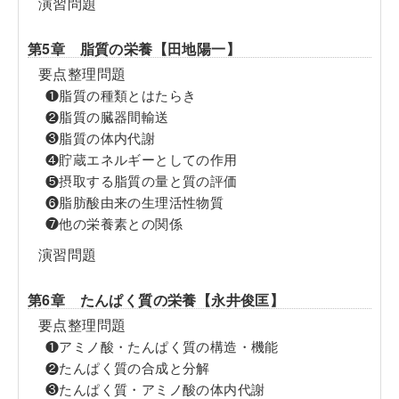
演習問題
第5章 脂質の栄養【田地陽一】
要点整理問題
❶脂質の種類とはたらき
❷脂質の臓器間輸送
❸脂質の体内代謝
❹貯蔵エネルギーとしての作用
❺摂取する脂質の量と質の評価
❻脂肪酸由来の生理活性物質
❼他の栄養素との関係
演習問題
第6章 たんぱく質の栄養【永井俊匡】
要点整理問題
❶アミノ酸・たんぱく質の構造・機能
❷たんぱく質の合成と分解
❸たんぱく質・アミノ酸の体内代謝