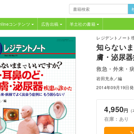
nlineコンテンツ
広告出稿
羊土社の書籍
レジデントノート増刊 V
知らないま
膚・泌尿器
救急・外来・
岩田充永／編
2014年09月19日
4,950
円
（
在庫：あり