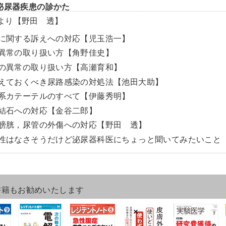
泌尿器疾患の診かた
より【野田 透】
排尿に関する訴えへの対応【児玉浩一】
陰嚢異常の取り扱い方【角野佳史】
陰茎の異常の取り扱い方【高瀬育和】
押さえておくべき尿路感染の対処法【池田大助】
尿路系カテーテルのすべて【伊藤秀明】
尿路結石への対応【金谷二郎】
腎，膀胱，尿管の外傷への対応【野田 透】
緊急性はなさそうだけど泌尿器科医にちょっと聞いてみたいこと
書籍もお勧めいたします