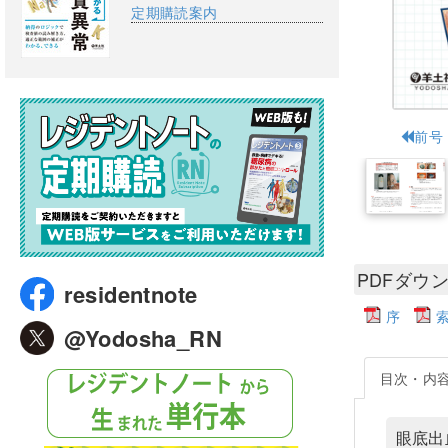
定期購読案内
前号
PDFダウ
residentnote
序
@Yodosha_RN
目次・内
眼底出