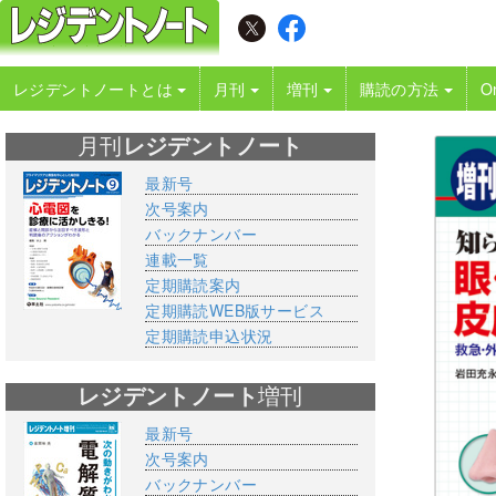
レジデントノートとは
月刊
増刊
購読の方法
O
月刊
レジデントノート
最新号
次号案内
バックナンバー
連載一覧
定期購読案内
定期購読WEB版サービス
定期購読申込状況
レジデントノート
増刊
最新号
次号案内
バックナンバー