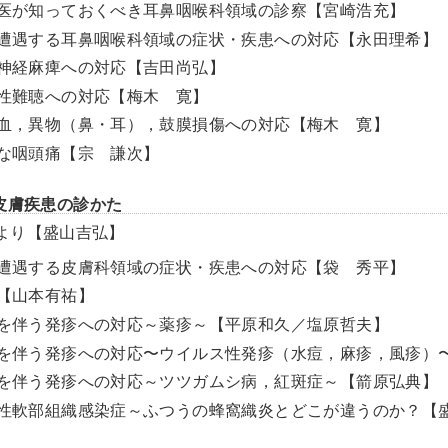
一般医が知っておくべき耳鼻咽喉科領域の診察【宮崎浩充】
よく遭遇する耳鼻咽喉科領域の症状・疾患への対応【永田理希】
顔面神経麻痺への対応【吉田尚弘】
突発性難聴への対応【梅木 寛】
鼻出血，異物（鼻・耳），鼓膜損傷への対応【梅木 寛】
危険な咽頭痛【宗 謙次】
皮膚疾患の診かた
より【盛山吉弘】
よく遭遇する皮膚科領域の症状・疾患への対応【袋 秀平】
傷【山本有祐】
発熱を伴う発疹への対応～薬疹～【平原和久／塩原哲夫】
発熱を伴う発疹への対応〜ウイルス性発疹（水痘，麻疹，風疹）
発熱を伴う発疹への対応～ツツガムシ病，紅斑症～【箭原弘典】
壊死性軟部組織感染症～ふつうの蜂窩織炎とどこが違うのか？【