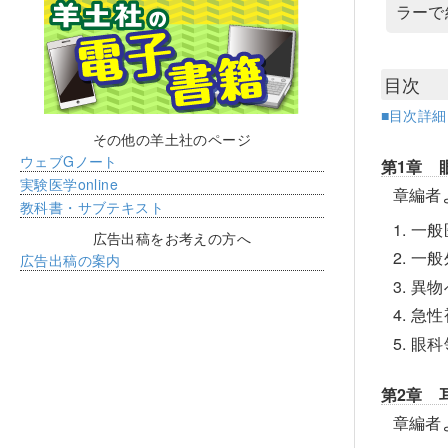
ラーで
目次
■目次詳
その他の羊土社のページ
ウェブGノート
第1章 
実験医学online
章編者
教科書・サブテキスト
1. 
広告出稿をお考えの方へ
2. 
広告出稿の案内
3. 
4. 
5. 
第2章 
章編者