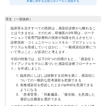
本書に関するお知らせメールに登録する
序文（一部抜粋）
臨床医を志すすべての医師は，感染症診療から離れるこ
とはできません．そのため，研修医の2年間は，ローテ
ーションで各専門診療科の技術や知識を向上させたり，
診察技術・コミュニケーションスキル・プロフェッショ
ナリズムを形成していくほかに，「一般感染症診療につ
いて学ぶこと」が必須だと考えます．
今回の特集では，以下の3つの目標のもと，「感染症ト
ライアングルモデルに基づいた感染症診療フローチャー
ト」を作成しました．
臨床的にしばしば経験する症例を基に，感染症に
ついての一般的な思考過程を把握できる
各種感染症を想起したときのpitfallを意識できる
ようになる
「患者背景」「対象臓器」「微生物」を意識した
適切な抗菌薬を選択できる