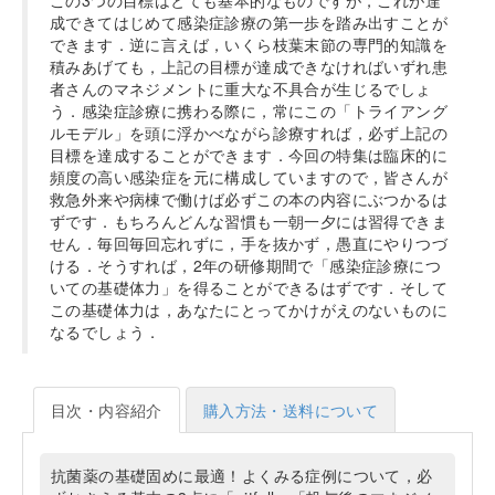
この3つの目標はとても基本的なものですが，これが達
成できてはじめて感染症診療の第一歩を踏み出すことが
できます．逆に言えば，いくら枝葉末節の専門的知識を
積みあげても，上記の目標が達成できなければいずれ患
者さんのマネジメントに重大な不具合が生じるでしょ
う．感染症診療に携わる際に，常にこの「トライアング
ルモデル」を頭に浮かべながら診療すれば，必ず上記の
目標を達成することができます．今回の特集は臨床的に
頻度の高い感染症を元に構成していますので，皆さんが
救急外来や病棟で働けば必ずこの本の内容にぶつかるは
ずです．もちろんどんな習慣も一朝一夕には習得できま
せん．毎回毎回忘れずに，手を抜かず，愚直にやりつづ
ける．そうすれば，2年の研修期間で「感染症診療につ
いての基礎体力」を得ることができるはずです．そして
この基礎体力は，あなたにとってかけがえのないものに
なるでしょう．
目次・内容紹介
購入方法・送料について
抗菌薬の基礎固めに最適！よくみる症例について，必