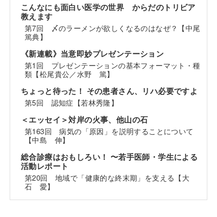
こんなにも面白い医学の世界 からだのトリビア
教えます
第7回 〆のラーメンが欲しくなるのはなぜ？【中尾
篤典】
《新連載》当意即妙プレゼンテーション
第1回 プレゼンテーションの基本フォーマット・種
類【松尾貴公／水野 篤】
ちょっと待った！ その患者さん、リハ必要ですよ
第5回 認知症【若林秀隆】
＜エッセイ＞対岸の火事、他山の石
第163回 病気の「原因」を説明することについて
【中島 伸】
総合診療はおもしろい！ 〜若手医師・学生による
活動レポート
第20回 地域で「健康的な終末期」を支える【大
石 愛】