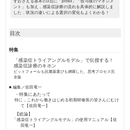
ずおさえる基本の3点に「pitfall」「投与後のマネジメ
ント」も加え，感染症診療の流れを具体的に解説しま
した．状況の違いによる選択の変化もよくわかる！
目次
特集
「感染症トライアングルモデル」で伝授する！
感染症診療のキホン
ピットフォールも抗菌薬選びも網羅した、思考プロセス完
全版
■ 編集／佐田竜一
・特集にあたって
特に，これから働きはじめる初期研修医の皆さんにむけ
て【佐田竜一】
【総論】
「感染症トライアングルモデル」の使用マニュアル【佐
田竜一】