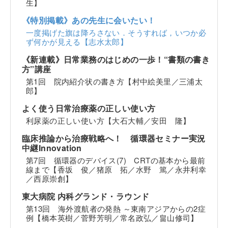
生】
《特別掲載》あの先生に会いたい！
一度掲げた旗は降ろさない．そうすれば，いつか必
ず何かが見える【志水太郎】
《新連載》日常業務のはじめの一歩！“書類の書き
方”講座
第1回 院内紹介状の書き方【村中絵美里／三浦太
郎】
よく使う日常治療薬の正しい使い方
利尿薬の正しい使い方【大石大輔／安田 隆】
臨床推論から治療戦略へ！ 循環器セミナー実況
中継Innovation
第7回 循環器のデバイス(7) CRTの基本から最前
線まで【香坂 俊／猪原 拓／水野 篤／永井利幸
／西原崇創】
東大病院 内科グランド・ラウンド
第13回 海外渡航者の発熱 ～東南アジアからの2症
例【橋本英樹／菅野芳明／常名政弘／畠山修司】