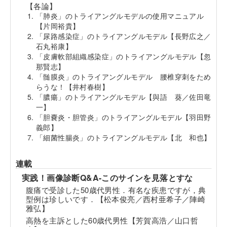
【各論】
「肺炎」のトライアングルモデルの使用マニュアル
【片岡裕貴】
「尿路感染症」のトライアングルモデル【長野広之／
石丸裕康】
「皮膚軟部組織感染症」のトライアングルモデル【忽
那賢志】
「髄膜炎」のトライアングルモデル 腰椎穿刺をため
らうな！【井村春樹】
「膿瘍」のトライアングルモデル【與語 葵／佐田竜
一】
「胆嚢炎・胆管炎」のトライアングルモデル【羽田野
義郎】
「細菌性腸炎」のトライアングルモデル【北 和也】
連載
実践！画像診断Q&A-このサインを見落とすな
腹痛で受診した50歳代男性．有名な疾患ですが，典
型例は珍しいです．【松本俊亮／西村亜希子／陣崎
雅弘】
高熱を主訴とした60歳代男性【芳賀高浩／山口哲