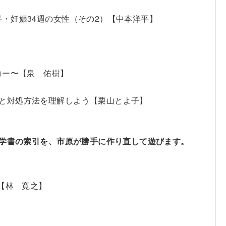
半・妊娠34週の女性（その2）【中本洋平】
ろ
コー〜【泉 佑樹】
夫と対処方法を理解しよう【栗山とよ子】
医学書の索引を、市原が勝手に作り直して遊びます。
【林 寛之】