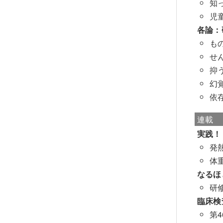
知
児
各論：
も
せ
抑
幻
依
連載
実践！
発
体
なるほ
研
臨床検
第