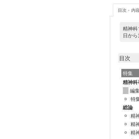
目次・内
精神科
日から
目次
特集
精神科
編
特
総論
精
精
精