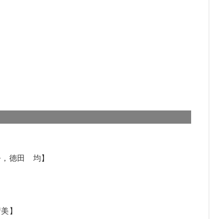
吾，徳田 均】
晴美】