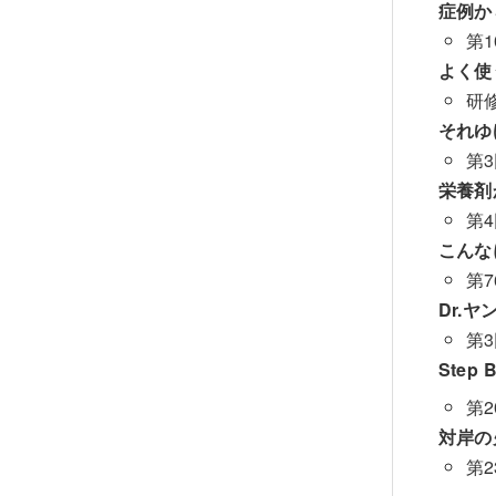
症例か
第
よく使
研
それゆ
第
第
こんな
第
Dr.
第
Step 
第2
対岸の
第