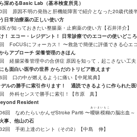
ら深めるBasic Lab（基本検査所見）
10回 原因不明の発熱と肝機能障害で紹介となった20歳代後
う日常治療薬の正しい使い方
修医が知っておきたい整腸薬・止痢薬の使い方【石井洋介】
け！ エコー・レジデント！ 日常診療でのエコーの使いどこ
3回 FoCUSにフォーカス！ 〜救急で簡便に評価できる心エ
栄養剤からアプローチ 栄養管理のきほん
4回 経腸栄養管理中の合併症 原因を知って，起こさない工
にも面白い医学の世界 からだのトリビア教えます
76回 口の中が燃えるように痛い【中尾篤典】
ヤンデルの勝手に索引作ります！ 通読できるように作られた
3回 外科センスで勝手に索引！【市原 真】
Beyond Resident
あいまいもこ
06回 なめたらいかんぜStroke Part6 〜
曖昧模糊
の脳出血～
火事、他山の石
232回 手術上達のヒント（その2）【中島 伸】