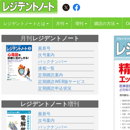
レジデントノートとは
月刊
増刊
購読の方法
O
月刊
レジデントノート
最新号
次号案内
バックナンバー
連載一覧
定期購読案内
定期購読WEB版サービス
定期購読申込状況
レジデントノート
増刊
最新号
次号案内
バックナンバー