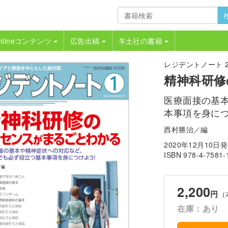
nlineコンテンツ
広告出稿
羊土社の書籍
レジデントノート 202
精神科研
医療面接の基
本事項を身に
西村勝治／編
2020年12月10日
ISBN 978-4-7581-
2,200
円
（
在庫：あり