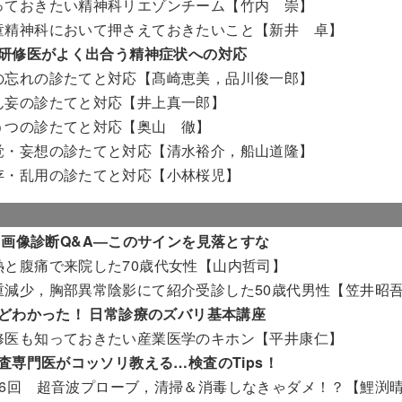
っておきたい精神科リエゾンチーム【竹内 崇】
童精神科において押さえておきたいこと【新井 卓】
研修医がよく出合う精神症状への対応
の忘れの診たてと対応【髙崎恵美，品川俊一郎】
ん妄の診たてと対応【井上真一郎】
うつの診たてと対応【奥山 徹】
覚・妄想の診たてと対応【清水裕介，船山道隆】
存・乱用の診たてと対応【小林桜児】
 画像診断Q&A―このサインを見落とすな
熱と腹痛で来院した70歳代女性【山内哲司】
重減少，胸部異常陰影にて紹介受診した50歳代男性【笠井昭
どわかった！ 日常診療のズバリ基本講座
修医も知っておきたい産業医学のキホン【平井康仁】
査専門医がコッソリ教える…検査のTips！
46回 超音波プローブ，清掃＆消毒しなきゃダメ！？【鯉渕