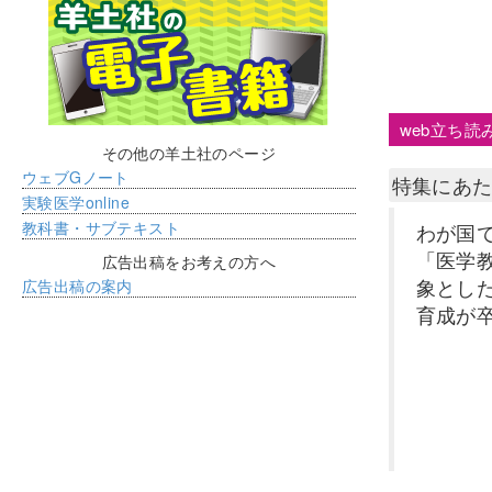
web立ち読
その他の羊土社のページ
ウェブGノート
特集にあ
実験医学online
教科書・サブテキスト
わが国
「医学
広告出稿をお考えの方へ
象とし
広告出稿の案内
育成が