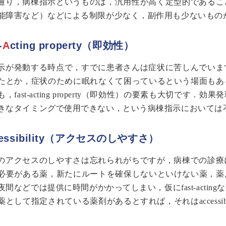
通り，病棟指示というものは，汎用性が高く定型的であるこ
能障害など）などによる制限が少なく，副作用も少ないもの
-
A
cting property（即効性）
示が発動する時点で，すでに患者さんは症状に苦しんでいま
たとか，症状のために眠れなくて困っているという場面もあ
，fast-acting property（即効性）の要素も大切
きなタイミングで使用できない，という病棟指示においては
cessibility（アクセスのしやすさ）
のアクセスのしやすさは忘れられがちですが，病棟での診療
必要がある薬，新たにルートを確保しないといけない薬，薬
夜間などでは提供に時間がかかってしまい，仮にfast-acti
薬として指定されている薬剤があるとすれば，それはaccessi