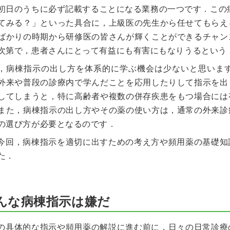
初日のうちに必ず記載することになる業務の一つです．この
てみる？」といった具合に，上級医の先生から任せてもらえ
ばかりの時期から研修医の皆さんが輝くことができるチャン
次第で，患者さんにとって有益にも有害にもなりうるという
，病棟指示の出し方を体系的に学ぶ機会は少ないと思いま
外来や普段の診療内で学んだことを応用したりして指示を出
してしまうと，特に高齢者や複数の併存疾患をもつ場合には
また，病棟指示の出し方やその薬の使い方は，通常の外来診
の選び方が必要となるのです．
今回，病棟指示を適切に出すための考え方や頻用薬の基礎知
た．
んな病棟指示は嫌だ
の具体的な指示や頻用薬の解説に進む前に，日々の日常診療