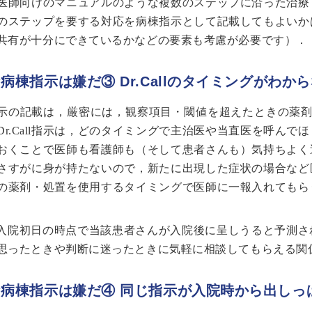
医師向けのマニュアルのような複数のステップに沿った治療
のステップを要する対応を病棟指示として記載してもよいか
共有が十分にできているかなどの要素も考慮が必要です）．
な病棟指示は嫌だ③ Dr.Callのタイミングがわか
示の記載は，厳密には，観察項目・閾値を超えたときの薬剤使用
Dr.Call指示は，どのタイミングで主治医や当直医を呼ん
おくことで医師も看護師も（そして患者さんも）気持ちよく過ご
さすがに身が持たないので，新たに出現した症状の場合など
の薬剤・処置を使用するタイミングで医師に一報入れてもら
入院初日の時点で当該患者さんが入院後に呈しうると予測さ
思ったときや判断に迷ったときに気軽に相談してもらえる関
な病棟指示は嫌だ④ 同じ指示が入院時から出しっ