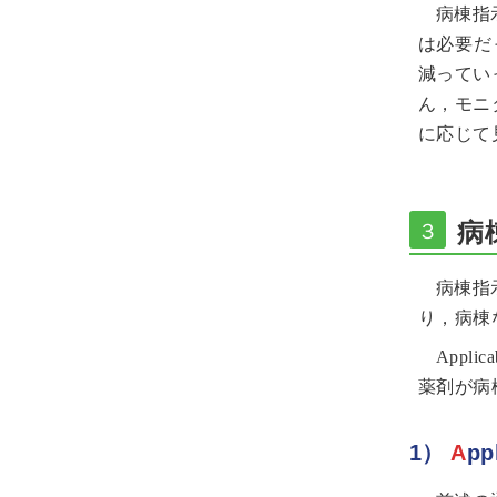
病棟指
は必要だ
減ってい
ん，モニ
に応じて
病
３
病棟指
り，病棟
Appli
薬剤が病
1）
A
p