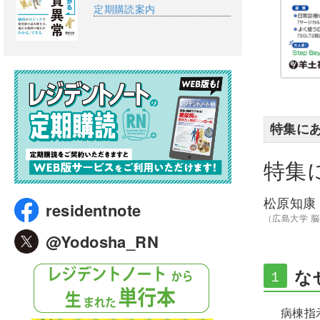
定期購読案内
特集に
特集
松原知康
residentnote
（広島大学 
@Yodosha_RN
な
１
病棟指