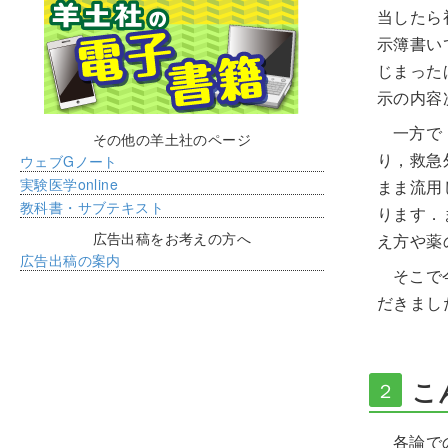
当したら
示簿書い
じまった
示の内容
一方で
その他の羊土社のページ
ウェブGノート
り，救急
実験医学online
まま流用
教科書・サブテキスト
ります．
広告出稿をお考えの方へ
え方や薬
広告出稿の案内
そこで
だきまし
こ
２
各論で