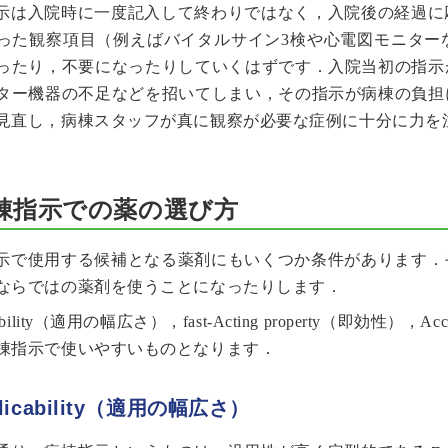
示は入院時に一度記入して終わりではなく，入院後の経過に
った観察項目（例えばバイタルサイン3検や心電図モニター
ったり，不要になったりしていくはずです．入院当初の指示
ター機器の不足などを招いてしまい，その指示が病棟の負担
見直し，病棟スタッフが真に観察が必要な症例に十分に力を
棟指示での薬の選び方
示で使用する候補となる薬剤にもいくつか条件があります．
ならではの薬剤を使うことになったりします．
cability（適用の幅広さ），fast-Acting property（即効
棟指示で使いやすいものとなります．
plicability（適用の幅広さ）