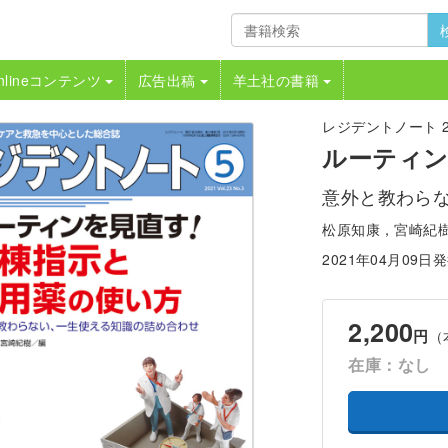
nlineコンテンツ
広告出稿
羊土社の書籍
レジデントノート 202
ルーティン
意外と教わら
松原知康，宮崎紀
2021年04月09日
2,200
円
（
在庫：なし