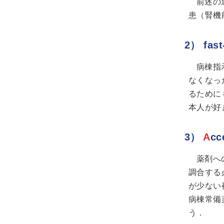
前述の
患（腎機
2） fast
病棟指
なくなっ
るためにも
本人が好
3）
A
c
薬剤へ
調合する
が少ない
病棟常備
う．