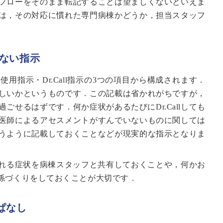
フローをそのまま転記することは望ましくないといえま
は，その対応に慣れた専門病棟かどうか，担当スタッフ
らない指示
指示・Dr.Call指示の3つの項目から構成されます．
でほしいかというものです．この記載は省かれがちですが，
せるはずです．何か症状があるたびにDr.Callしても
医師によるアセスメントがすんでいないものに関しては
うように記載しておくことなどが現実的な指示となりま
れる症状を病棟スタッフと共有しておくことや，何かお
係づくりをしておくことが大切です．
ぱなし