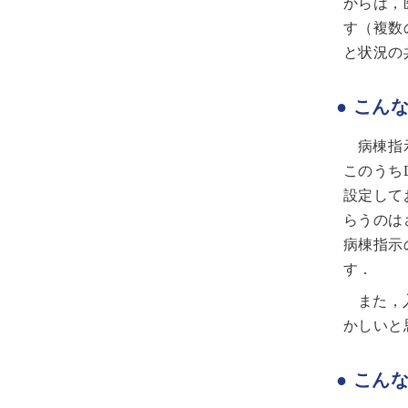
からは，
す（複数
と状況の
● こん
病棟指
このうち
設定して
らうのは
病棟指示
す．
また，
かしいと
● こん