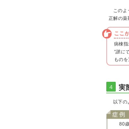
このよ
正解の薬
ここ
病棟指
“誰に
ものを
実
４
以下の
80