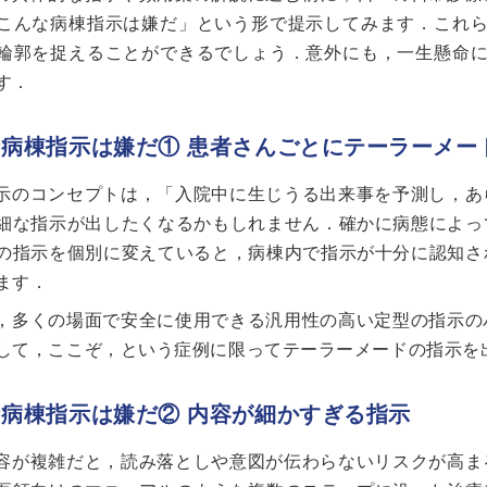
こんな病棟指示は嫌だ」という形で提示してみます．これら
輪郭を捉えることができるでしょう．意外にも，一生懸命に
す．
な病棟指示は嫌だ① 患者さんごとにテーラーメー
示のコンセプトは，「入院中に生じうる出来事を予測し，あ
細な指示が出したくなるかもしれません．確かに病態によっ
の指示を個別に変えていると，病棟内で指示が十分に認知さ
ます．
，多くの場面で安全に使用できる汎用性の高い定型の指示の
して，ここぞ，という症例に限ってテーラーメードの指示を
な病棟指示は嫌だ② 内容が細かすぎる指示
容が複雑だと，読み落としや意図が伝わらないリスクが高ま