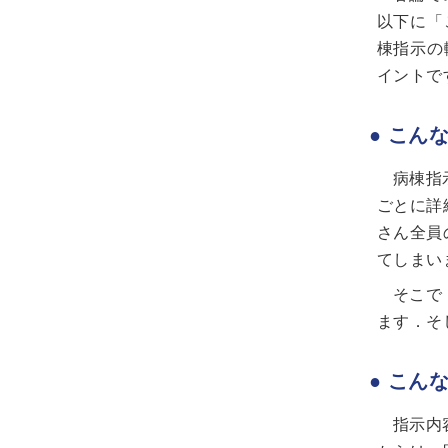
以下に「
棟指示の
イントで
● こん
病棟指
ごとに詳
さん全員
てしまい
そこで
ます．そ
● こん
指示内