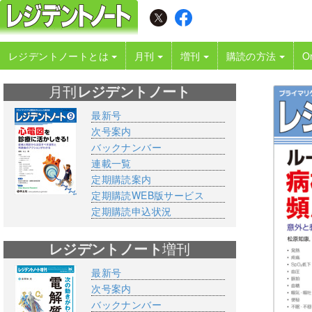
レジデントノートとは
月刊
増刊
購読の方法
O
月刊
レジデントノート
最新号
次号案内
バックナンバー
連載一覧
定期購読案内
定期購読WEB版サービス
定期購読申込状況
レジデントノート
増刊
最新号
次号案内
バックナンバー