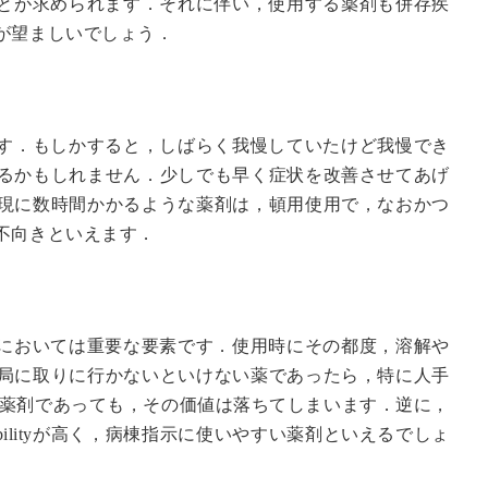
とが求められます．それに伴い，使用する薬剤も併存疾
が望ましいでしょう．
す．もしかすると，しばらく我慢していたけど我慢でき
るかもしれません．少しでも早く症状を改善させてあげ
です．効果発現に数時間かかるような薬剤は，頓用使用で，なおかつ
不向きといえます．
においては重要な要素です．使用時にその都度，溶解や
局に取りに行かないといけない薬であったら，特に人手
ngな薬剤であっても，その価値は落ちてしまいます．逆に，
bilityが高く，病棟指示に使いやすい薬剤といえるでしょ