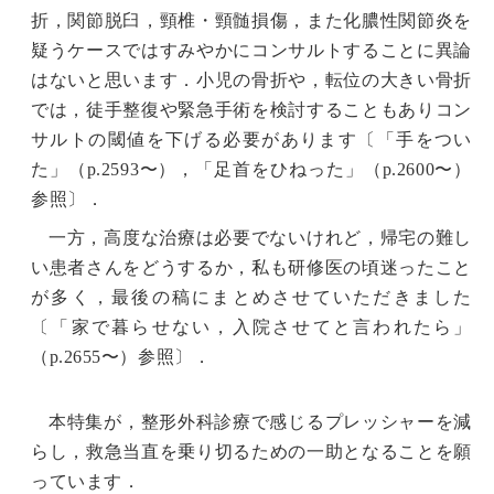
折，関節脱臼，頸椎・頸髄損傷，また化膿性関節炎を
疑うケースではすみやかにコンサルトすることに異論
はないと思います．小児の骨折や，転位の大きい骨折
では，徒手整復や緊急手術を検討することもありコン
サルトの閾値を下げる必要があります〔「
手をつい
た
」（p.2593〜），「
足首をひねった
」（p.2600〜）
参照〕．
一方，高度な治療は必要でないけれど，帰宅の難し
い患者さんをどうするか，私も研修医の頃迷ったこと
が多く，最後の稿にまとめさせていただきました
〔「
家で暮らせない，入院させてと言われたら
」
（p.2655〜）参照〕．
本特集が，整形外科診療で感じるプレッシャーを減
らし，救急当直を乗り切るための一助となることを願
っています．