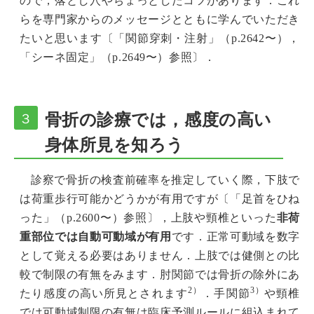
ので，落とし穴やちょっとしたコツがあります．これ
らを専門家からのメッセージとともに学んでいただき
たいと思います〔「
関節穿刺・注射
」（p.2642〜），
「
シーネ固定
」（p.2649〜）参照〕．
骨折の診療では，感度の高い
３
身体所見を知ろう
診察で骨折の検査前確率を推定していく際，下肢で
は荷重歩行可能かどうかが有用ですが〔「
足首をひね
った
」（p.2600〜）参照〕，上肢や頸椎といった
非荷
重部位では自動可動域が有用
です．正常可動域を数字
として覚える必要はありません．上肢では健側との比
較で制限の有無をみます．肘関節では骨折の除外にあ
2）
3）
たり感度の高い所見とされます
．手関節
や頸椎
では可動域制限の有無は臨床予測ルールに組込まれて