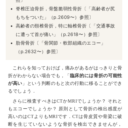
照〕
脊椎圧迫骨折，骨盤脆弱性骨折〔「高齢者が尻
もちをついた」（p.2609〜）参照〕
高齢者の頸椎骨折，特に軸椎骨折〔「交通事故
に遭って首が痛い」（p.2618〜）参照〕
肋骨骨折〔「骨関節・軟部組織のエコー」
（p.2632〜）参照〕
これらを知っておけば，痛みがあるがはっきりと骨
折がわからない場合でも，「
臨床的には骨折の可能性
が高い
」という判断のもと次の行動に移ることができ
るでしょう．
さらに検査すべきはCTかMRIでしょうか？ それと
もエコーでしょうか？ 原則として骨折の検出感度が
高いのはCTよりもMRIです．CTは骨皮質や骨梁に破
断を生じていないような骨折を検出できませんが，