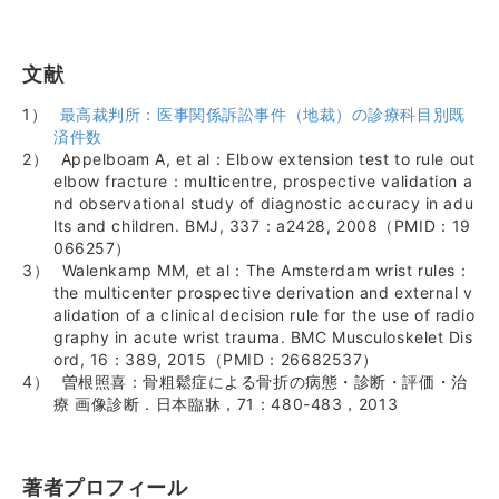
文献
最高裁判所：医事関係訴訟事件（地裁）の診療科目別既
済件数
Appelboam A, et al：Elbow extension test to rule out
elbow fracture：multicentre, prospective validation a
nd observational study of diagnostic accuracy in adu
lts and children. BMJ, 337：a2428, 2008（PMID：19
066257）
Walenkamp MM, et al：The Amsterdam wrist rules：
the multicenter prospective derivation and external v
alidation of a clinical decision rule for the use of radio
graphy in acute wrist trauma. BMC Musculoskelet Dis
ord, 16：389, 2015（PMID：26682537）
曽根照喜：骨粗鬆症による骨折の病態・診断・評価・治
療 画像診断．日本臨牀，71：480-483，2013
著者プロフィール