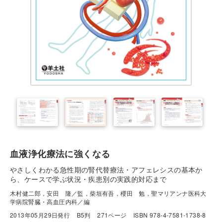
血液浄化療法に強くなる
やさしくわかる急性期の腎代替療法・アフェレシスの基本か
ら、ケースで学ぶ状況・疾患別の実践的対応まで
木村健二郎，安田 隆／監，柴垣有吾，櫻田 勉，聖マリアンナ医科大
学病院腎臓・高血圧内科／編
2013年05月29日発行
B5判
271ページ
ISBN 978-4-7581-1738-8