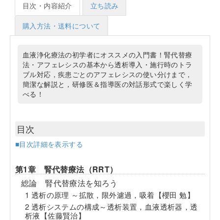
目次・内容紹介
立ち読み
購入方法・送料について
血液浄化療法の初学者にオススメの入門書！腎代替療
法・アフェレシスの基本から透析導入・施行時のトラ
ブル対応，疾患ごとのアフェレシスの使い分けまで，
簡潔な解説と，研修医＆指導医の対話形式で楽しく学
べる！
目次
■目次詳細を表示する
第1章 腎代替療法（RRT）
総論 腎代替療法を知ろう
1 透析の原理 ～拡散，限外濾過，吸着【櫻田 勉】
2 透析システムの構成～透析装置，血液透析器，透
析液【佐藤賢治】