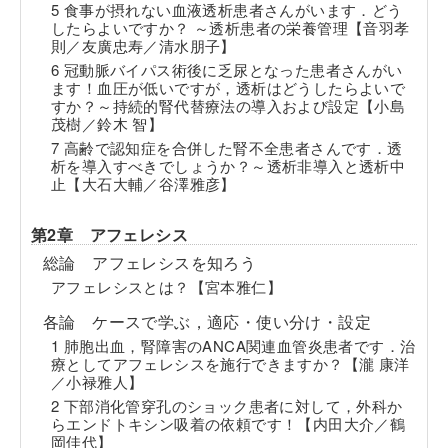
5 食事が摂れない血液透析患者さんがいます．どう
したらよいですか？ ～透析患者の栄養管理【音羽孝
則／友廣忠寿／清水朋子】
6 冠動脈バイパス術後に乏尿となった患者さんがい
ます！血圧が低いですが，透析はどうしたらよいで
すか？～持続的腎代替療法の導入および設定【小島
茂樹／鈴木 智】
7 高齢で認知症を合併した腎不全患者さんです．透
析を導入すべきでしょうか？～透析非導入と透析中
止【大石大輔／谷澤雅彦】
第2章 アフェレシス
総論 アフェレシスを知ろう
アフェレシスとは？【宮本雅仁】
各論 ケースで学ぶ，適応・使い分け・設定
1 肺胞出血，腎障害のANCA関連血管炎患者です．治
療としてアフェレシスを施行できますか？【瀧 康洋
／小禄雅人】
2 下部消化管穿孔のショック患者に対して，外科か
らエンドトキシン吸着の依頼です！【内田大介／鶴
岡佳代】