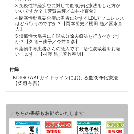
3 免疫性神経疾患に対して血液浄化療法をした方が
いいですか？【芳賀吉輝／白井小百合】
4 閉塞性動脈硬化症の患者に対するLDLアフェレシス
はどう行うのですか？【岡本岳史／櫻田 勉／冨永直
人】
5 潰瘍性大腸炎に血球成分除去療法を行うべきです
か？【久道三佳子／今井直彦】
6 薬物中毒患者さんの搬入です．活性炭吸着をお願
いします！【村澤 昌／若竹春明】
付録
KDIGO AKI ガイドラインにおける血液浄化療法
【柴垣有吾】
こちらの書籍もお勧めいたします