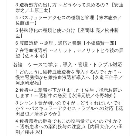
3 透析処方の出し方 ～どうやって決めるの？【安達
崇之／上原圭太】
4 バスキュラーアクセスの種類と管理【末木志奈／
佐藤雄一】
5 特殊浄化の種類と使い分け【座間味 亮／松井勝
臣】
6 腹膜透析 ～原理，適応と種類【小板橋賢一郎】
7 在宅血液透析 ～メリット，デメリットと今後の展
望【佐々木 彰】
各論 ケースで学ぶ，導入・管理・トラブル対応
1 どのように維持血液透析を導入するのですか？～
慢性腎臓病から維持血液透析導入へ【久道三佳子／
河原崎宏雄】
2 透析中に意識が下がりました！先生，指示お願い
します！～透析中の急変【永澤元規／今野雄介】
3 シャント音が弱いのですが，どうすればいいです
か？～バスキュラーアクセストラブルへの対応【花
田昌也／清水さやか】
4 透析患者の肺炎でもこの投与量でいいのですか？
～透析患者への薬剤投与の注意点【内田大介／小田
剛／櫻井 彩】