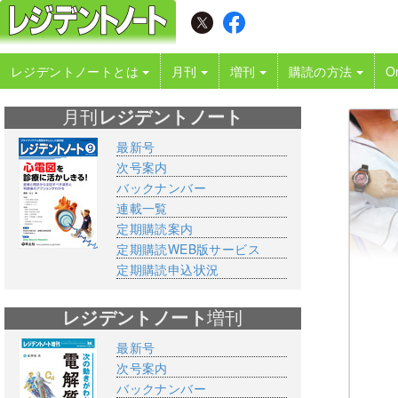
レジデントノートとは
月刊
増刊
購読の方法
O
月刊
レジデントノート
最新号
次号案内
バックナンバー
連載一覧
定期購読案内
定期購読WEB版サービス
定期購読申込状況
レジデントノート
増刊
最新号
次号案内
バックナンバー