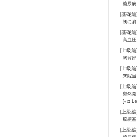
糖尿病
[基礎編
朝に肩
[基礎編
高血圧
[上級編
胸背部
[上級
来院当
[上級
突然発
[+α 
[上級
脳梗塞
[上級
糖尿病