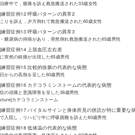
治療中で，腹痛を訴え救急搬送された33歳女性
]練習症例12 呼吸パターンの異常2
こりを訴え，夕方倒れて救急搬送された60歳女性
]練習症例13 呼吸パターンの異常3
・糖尿病の持病があり，突然倒れ救急搬送された65歳男性
]練習症例14 上肢血圧左右差
に突然の鈍痛が出現した65歳男性
編]練習症例15 比較的徐脈の代表的な病態
日からの高熱を呈した60歳男性
編]練習症例16 カテコラミンストームの代表的な病態
症の頭痛と意識障害を呈した36歳男性
Lecture]カテコラミンストーム
編]練習症例17 バイタルサインと身体所見の併読が特に重要な
で入院し，リハビリ中に呼吸困難を訴えた80歳男性
編]練習症例18 低体温の代表的な病態
治療中で意識障害，低体温をきたした82歳女性