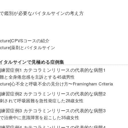
独で鑑別が必要なバイタルサインの考え方
Lecture]CPVSコースの紹介
Lecture]薬剤とバイタルサイン
2 バイタルサインで見極める症例集
編]練習症例1 カテコラミンリリースの代表的な病態1
難と全身倦怠感を主訴とする45歳男性
Lecture]心不全と呼吸不全の見分け方〜Framingham Criteria
編]練習症例2 カテコラミンリリースの代表的な病態2
刺されて呼吸困難を急性発症した28歳女性
編]練習症例3 カテコラミンリリースの代表的な病態3
で治療中に意識障害を起こした35歳女性
編]練習症例4 カテコラミンリリースの代表的な病態4