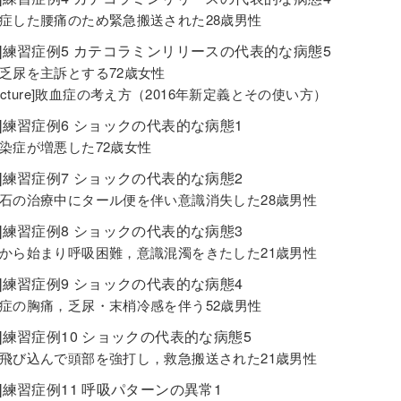
症した腰痛のため緊急搬送された28歳男性
編]練習症例5 カテコラミンリリースの代表的な病態5
乏尿を主訴とする72歳女性
Lecture]敗血症の考え方（2016年新定義とその使い方）
編]練習症例6 ショックの代表的な病態1
染症が増悪した72歳女性
編]練習症例7 ショックの代表的な病態2
石の治療中にタール便を伴い意識消失した28歳男性
編]練習症例8 ショックの代表的な病態3
から始まり呼吸困難，意識混濁をきたした21歳男性
編]練習症例9 ショックの代表的な病態4
症の胸痛，乏尿・末梢冷感を伴う52歳男性
編]練習症例10 ショックの代表的な病態5
飛び込んで頭部を強打し，救急搬送された21歳男性
]練習症例11 呼吸パターンの異常1