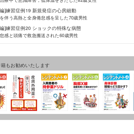
級編]練習症例19 新規発症の心房細動
を伴う高熱と全身倦怠感を呈した70歳男性
級編]練習症例20 ショックの特殊な病態
怠感と頭痛で救急搬送された60歳男性
書籍もお勧めいたします