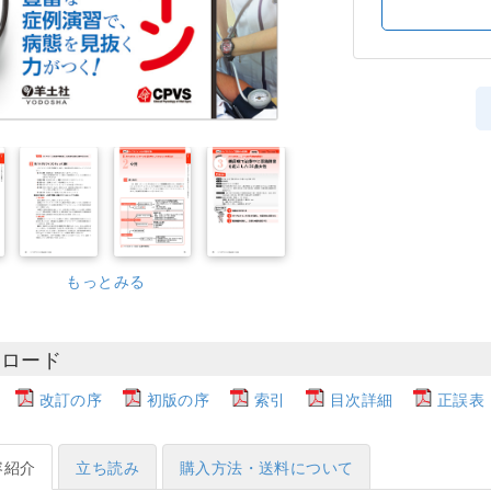
もっとみる
ンロード
改訂の序
初版の序
索引
目次詳細
正誤表・
容紹介
立ち読み
購入方法・送料について