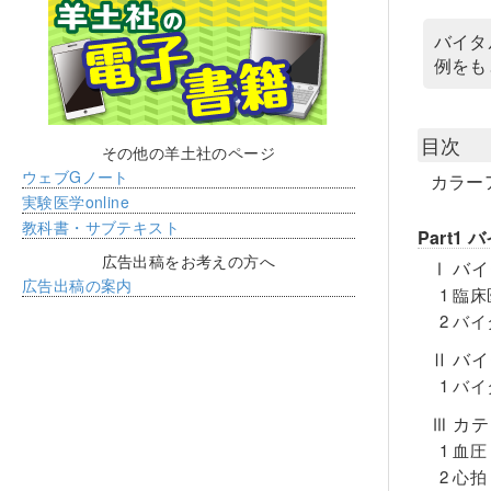
バイタ
例をも
目次
その他の羊土社のページ
ウェブGノート
カラー
実験医学online
教科書・サブテキスト
Part
広告出稿をお考えの方へ
Ⅰ バ
広告出稿の案内
1 臨
2 バ
Ⅱ バ
1 バ
Ⅲ カ
1 血圧
2 心拍