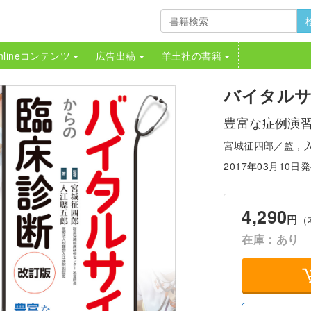
nlineコンテンツ
広告出稿
羊土社の書籍
バイタルサ
豊富な症例演
宮城征四郎／監，
2017年03月10日
4,290
円
（
在庫：あり