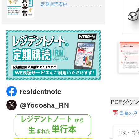
定期購読案内
residentnote
PDFダウ
@Yodosha_RN
監修の序
目次・内