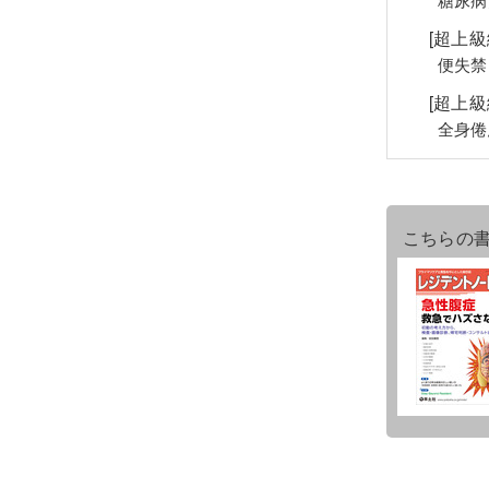
[超上
便失禁
[超上
全身倦
こちらの