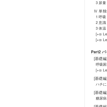
3 尿量
Ⅳ 単
1 呼吸
2 意識
3 体温
[+α 
[+α 
Part
[基礎
呼吸困
[+α 
[基礎
ハチに
[基礎
糖尿病
[基礎