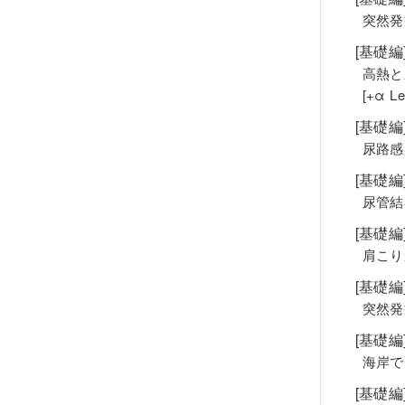
突然発
[基礎
高熱と
[+α 
[基礎
尿路感
[基礎
尿管結
[基礎
肩こり
[基礎
突然発
[基礎
海岸で
[基礎編