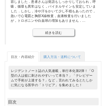
容しました．患者さんは発語もしっかりしておられ，呼
吸，循環も異常はなく，バイタルサインも安定していま
した．しかし，冷や汗をかいて少し不穏もあったので，
急いで心電図と胸部X線検査，血液検査を行いました
が，トロポニンや白血球の増加もありません．…
続きを読む
目次・内容紹介
購入方法・送料について
レジデントノート誌の人気連載，単行本化第2弾！「O
型の人は蚊に刺されやすいって本当？」「テレビゲー
ムで手術が上達する？」など，言われてみるとたしか
に気になる医学の「トリビア」を集めました！
目次