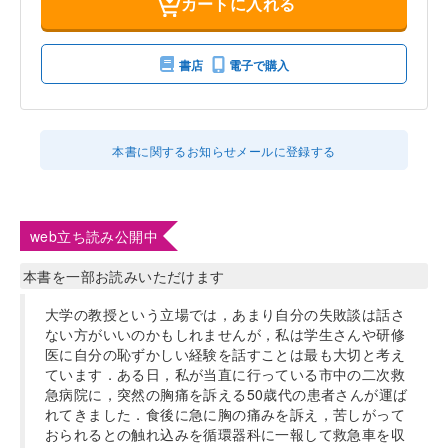
カートに入れる
書店
電子で購入
本書に関するお知らせメールに登録する
web立ち読み公開中
本書を一部お読みいただけます
大学の教授という立場では，あまり自分の失敗談は話さ
ない方がいいのかもしれませんが，私は学生さんや研修
医に自分の恥ずかしい経験を話すことは最も大切と考え
ています．ある日，私が当直に行っている市中の二次救
急病院に，突然の胸痛を訴える50歳代の患者さんが運ば
れてきました．食後に急に胸の痛みを訴え，苦しがって
おられるとの触れ込みを循環器科に一報して救急車を収