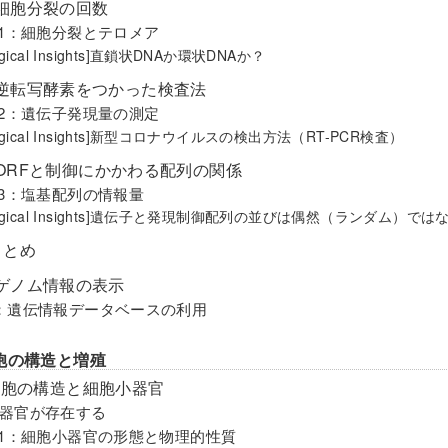
細胞分裂の回数
-1：細胞分裂とテロメア
logical Insights]直鎖状DNAか環状DNAか？
逆転写酵素をつかった検査法
-2：遺伝子発現量の測定
logical Insights]新型コロナウイルスの検出方法（RT-PCR検査）
ORFと制御にかかわる配列の関係
-3：塩基配列の情報量
ological Insights]遺伝子と発現制御配列の並びは偶然（ランダム）では
まとめ
ゲノム情報の表示
：遺伝情報データベースの利用
胞の構造と増殖
 細胞の構造と細胞小器官
器官が存在する
-1：細胞小器官の形態と物理的性質