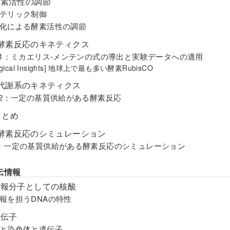
 酵素活性の調節
テリック制御
化による酵素活性の調節
酵素反応のキネティクス
-1：ミカエリス-メンテンの式の導出と実験データへの適用
logical Insights] 地球上で最も多い酵素RubisCO
代謝系のキネティクス
-2：一定の基質供給がある酵素反応
まとめ
酵素反応のシミュレーション
：一定の基質供給がある酵素反応のシミュレーション
伝情報
 情報分子としての核酸
報を担うDNAの特性
遺伝子
と染色体と遺伝子