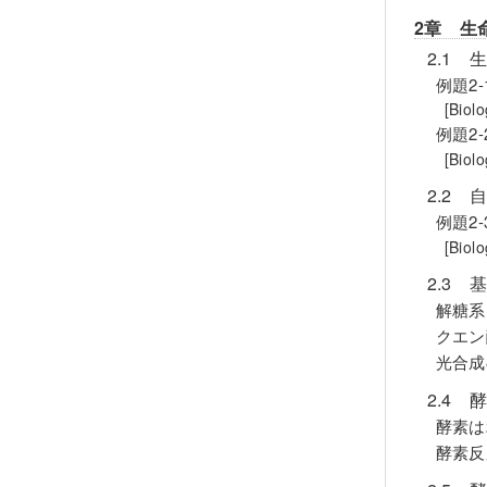
2章 生
2.1
例題2
[Bio
例題2
[Bio
2.2
例題2
[Bio
2.3
解糖系
クエン
光合成
2.4 
酵素は
酵素反