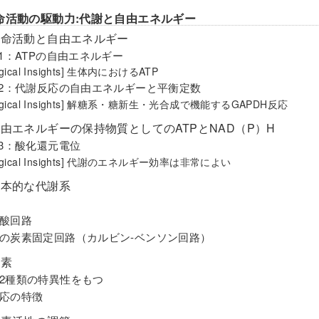
命活動の駆動力:代謝と自由エネルギー
 生命活動と自由エネルギー
-1：ATPの自由エネルギー
logical Insights] 生体内におけるATP
-2：代謝反応の自由エネルギーと平衡定数
logical Insights] 解糖系・糖新生・光合成で機能するGAPDH反応
 自由エネルギーの保持物質としてのATPとNAD（P）H
-3：酸化還元電位
logical Insights] 代謝のエネルギー効率は非常によい
 基本的な代謝系
酸回路
の炭素固定回路（カルビン-ベンソン回路）
酵素
2種類の特異性をもつ
応の特徴