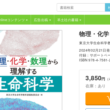
nlineコンテンツ
広告出稿
羊土社の書籍
物理・化学
東京大学生命科学
2024年02月21日
付録：サポートペー
ISBN 978-4-7581-
3,850
円
（
在庫：あり