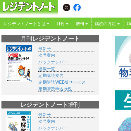
レジデントノートとは
月刊
増刊
購読の方法
O
月刊
レジデントノート
最新号
次号案内
バックナンバー
連載一覧
定期購読案内
定期購読WEB版サービス
定期購読申込状況
レジデントノート
増刊
最新号
次号案内
バックナンバー