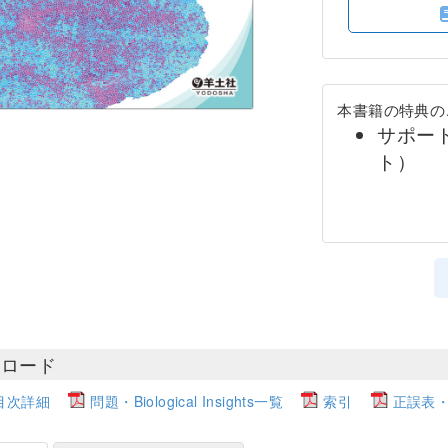
本書籍の特典の
サポート
ト）
ンロード
目次詳細
問題・Biological Insights一覧
索引
正誤表・更