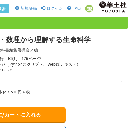
新規登録
ログイン
FAQ
検索
・数理から理解する生命科学
教科書編集委員会／編
発行
B5判
175ページ
ジ（Pythonスクリプト、Web版テキスト）
2171-2
本体3,500円＋税）
カートに入れる