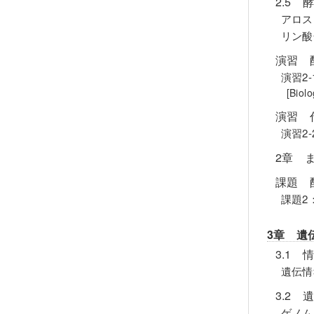
2.5
アロス
リン酸
演習 
演習2
[Bio
演習 
演習2
2章 
課題 
課題2
3章 遺
3.1
遺伝情
3.2 
ゲノム