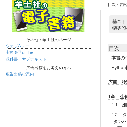
目次・内
基本ト
物学的
その他の羊土社のページ
ウェブGノート
目次
実験医学online
本書の
教科書・サブテキスト
Pyth
広告出稿をお考えの方へ
広告出稿の案内
序章 物
1章 生
1.1
1.2 
タンパ