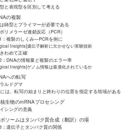
型と表現型を区別して考える
DNAの複製
は鋳型とプライマーが必要である
ポリメラーゼ連鎖反応（PCR）
-1：複製のしくみ―PCRを例に
logical Insights]遺伝子解析に欠かせない実験技術
きわめて正確
-2：DNAの情報量と複製のエラー率
logical Insights]ゲノム情報は最適化されているか
RNAへの転写
ラルドグマ
上には、転写の始まりと終わりの位置を指定する領域がある
 真核生物のmRNAプロセシング
イシングの意義
 リボソームはタンパク質合成（翻訳）の場
-3：遺伝子とタンパク質の関係