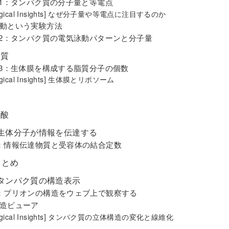
-1：タンパク質の分子量と等電点
logical Insights] なぜ分子量や等電点に注目するのか
動という実験方法
-2：タンパク質の電気泳動パターンと分子量
脂質
-3：生体膜を構成する脂質分子の個数
logical Insights] 生体膜とリポソーム
糖
核酸
生体分子が情報を伝達する
：情報伝達物質と受容体の結合定数
まとめ
タンパク質の構造表示
：プリオンの構造をウェブ上で観察する
造ビューア
logical Insights] タンパク質の立体構造の変化と線維化