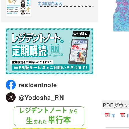
定期購読案内
residentnote
@Yodosha_RN
PDFダウ
序