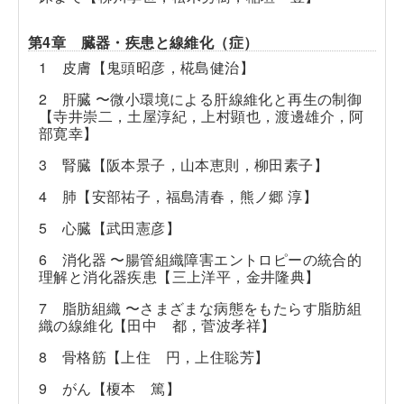
第4章 臓器・疾患と線維化（症）
1 皮膚【鬼頭昭彦，椛島健治】
2 肝臓 〜微小環境による肝線維化と再生の制御
【寺井崇二，土屋淳紀，上村顕也，渡邊雄介，阿
部寛幸】
3 腎臓【阪本景子，山本恵則，柳田素子】
4 肺【安部祐子，福島清春，熊ノ郷 淳】
5 心臓【武田憲彦】
6 消化器 〜腸管組織障害エントロピーの統合的
理解と消化器疾患【三上洋平，金井隆典】
7 脂肪組織 〜さまざまな病態をもたらす脂肪組
織の線維化【田中 都，菅波孝祥】
8 骨格筋【上住 円，上住聡芳】
9 がん【榎本 篤】