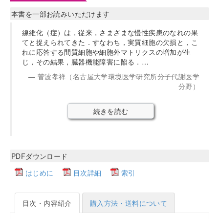
本書を一部お読みいただけます
線維化（症）は，従来，さまざまな慢性疾患のなれの果
てと捉えられてきた．すなわち，実質細胞の欠損と，こ
れに応答する間質細胞や細胞外マトリクスの増加が生
じ，その結果，臓器機能障害に陥る．…
菅波孝祥（名古屋大学環境医学研究所分子代謝医学
分野）
続きを読む
PDFダウンロード
はじめに
目次詳細
索引
目次・内容紹介
購入方法・送料について