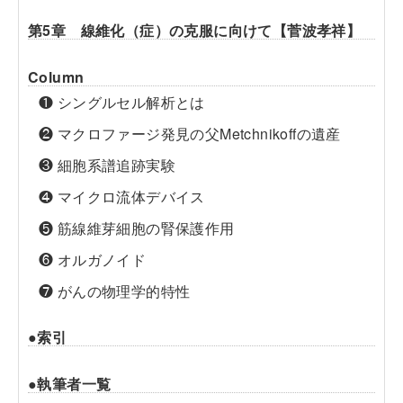
第5章 線維化（症）の克服に向けて【菅波孝祥】
Column
❶ シングルセル解析とは
❷ マクロファージ発見の父Metchnikoffの遺産
❸ 細胞系譜追跡実験
❹ マイクロ流体デバイス
❺ 筋線維芽細胞の腎保護作用
❻ オルガノイド
❼ がんの物理学的特性
●索引
●執筆者一覧