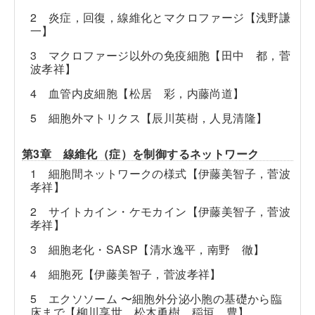
2 炎症，回復，線維化とマクロファージ【浅野謙
一】
3 マクロファージ以外の免疫細胞【田中 都，菅
波孝祥】
4 血管内皮細胞【松居 彩，内藤尚道】
5 細胞外マトリクス【辰川英樹，人見清隆】
第3章 線維化（症）を制御するネットワーク
1 細胞間ネットワークの様式【伊藤美智子，菅波
孝祥】
2 サイトカイン・ケモカイン【伊藤美智子，菅波
孝祥】
3 細胞老化・SASP【清水逸平，南野 徹】
4 細胞死【伊藤美智子，菅波孝祥】
5 エクソソーム 〜細胞外分泌小胞の基礎から臨
床まで【柳川享世，松木勇樹，稲垣 豊】