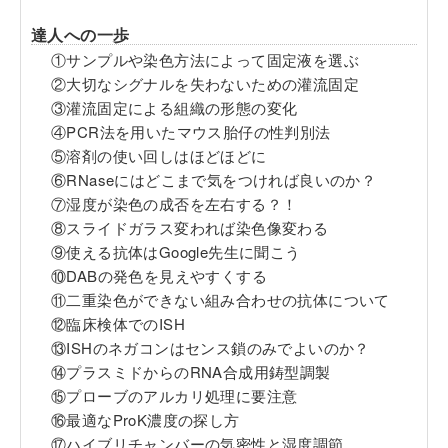
達人への一歩
①サンプルや染色方法によって固定液を選ぶ
②大切なシグナルを失わないための灌流固定
③灌流固定による組織の形態の変化
④PCR法を用いたマウス胎仔の性判別法
⑤溶剤の使い回しはほどほどに
⑥RNaseにはどこまで気をつければ良いのか？
⑦湿度が染色の成否を左右する？！
⑧スライドガラス変われば染色像変わる
⑨使える抗体はGoogle先生に聞こう
⑩DABの発色を見えやすくする
⑪二重染色ができない組み合わせの抗体について
⑫臨床検体でのISH
⑬ISHのネガコンはセンス鎖のみでよいのか？
⑭プラスミドからのRNA合成用鋳型調製
⑮プローブのアルカリ処理に要注意
⑯最適なProK濃度の探し方
⑰ハイブリチャンバーの気密性と湿度調節