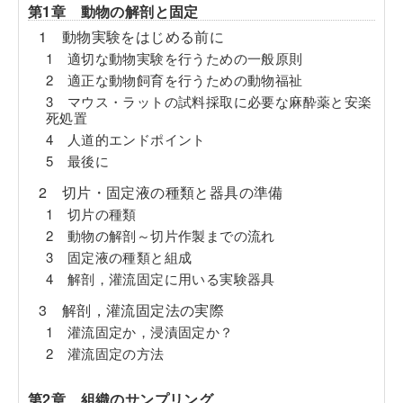
第1章 動物の解剖と固定
1 動物実験をはじめる前に
1 適切な動物実験を行うための一般原則
2 適正な動物飼育を行うための動物福祉
3 マウス・ラットの試料採取に必要な麻酔薬と安楽
死処置
4 人道的エンドポイント
5 最後に
2 切片・固定液の種類と器具の準備
1 切片の種類
2 動物の解剖～切片作製までの流れ
3 固定液の種類と組成
4 解剖，灌流固定に用いる実験器具
3 解剖，灌流固定法の実際
1 灌流固定か，浸漬固定か？
2 灌流固定の方法
第2章 組織のサンプリング