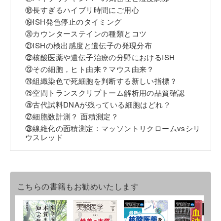
⑱長すぎるハイブリ時間にご用心
⑲ISH発色停止のタイミング
⑳カウンターステインの種類とコツ
㉑ISHの検出感度と遺伝子の発現分布
㉒核酸医薬や遺伝子治療の分野におけるISH
㉓その細胞，ヒト由来？マウス由来？
㉔組織染色で死細胞を判断する新しい指標？
㉕空間トランスクリプトーム解析用の品質確認
㉖古代試料DNAが残っている細胞はどれ？
㉗細胞数計測？ 面積測定？
㉘線維化の面積測定：マッソントリクロームvsシリ
ウスレッド
こちらの書籍もお勧めいたします