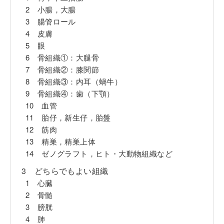
2 小腸，大腸
3 腸管ロール
4 皮膚
5 眼
6 骨組織①：大腿骨
7 骨組織②：膝関節
8 骨組織③：内耳（蝸牛）
9 骨組織④：歯（下顎）
10 血管
11 胎仔，新生仔，胎盤
12 筋肉
13 精巣，精巣上体
14 ゼノグラフト，ヒト・大動物組織など
3 どちらでもよい組織
1 心臓
2 骨髄
3 膀胱
4 肺