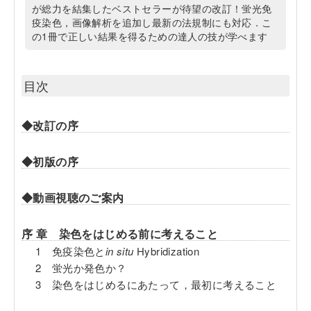
が総力を結集したベストセラーが待望の改訂！蛍光免
疫染色，画像解析を追加し最新の法規制にも対応．こ
の1冊で正しい結果を得るための達人の技が学べます
目次
◆改訂の序
◆初版の序
◆動画視聴のご案内
序 章 染色をはじめる前に考えること
1 免疫染色と
in situ
Hybridization
2 蛍光か発色か？
3 染色をはじめるにあたって，最初に考えること