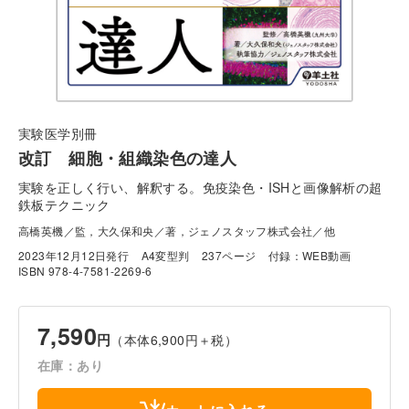
実験医学別冊
改訂 細胞・組織染色の達人
実験を正しく行い、解釈する。免疫染色・ISHと画像解析の超
鉄板テクニック
高橋英機／監，大久保和央／著，ジェノスタッフ株式会社／他
2023年12月12日発行
A4変型判
237ページ
付録：WEB動画
ISBN 978-4-7581-2269-6
7,590
円
（本体6,900円＋税）
在庫：あり