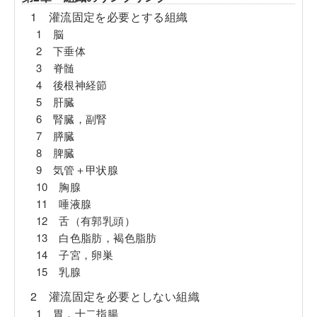
1 灌流固定を必要とする組織
1 脳
2 下垂体
3 脊髄
4 後根神経節
5 肝臓
6 腎臓，副腎
7 膵臓
8 脾臓
9 気管＋甲状腺
10 胸腺
11 唾液腺
12 舌（有郭乳頭）
13 白色脂肪，褐色脂肪
14 子宮，卵巣
15 乳腺
2 灌流固定を必要としない組織
1 胃，十二指腸