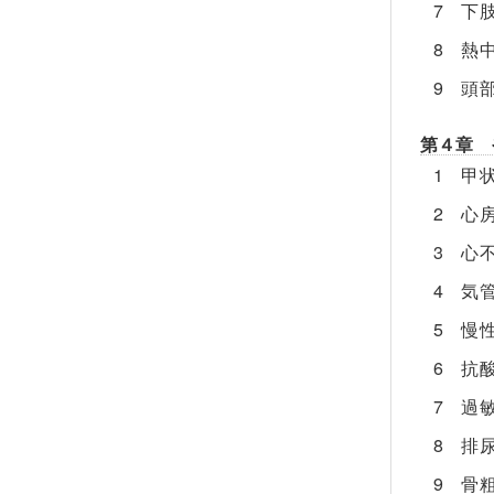
7 下
8 熱
9 頭
第４章 
1 甲
2 心
3 心
4 気
5 慢
6 抗
7 過
8 排
9 骨