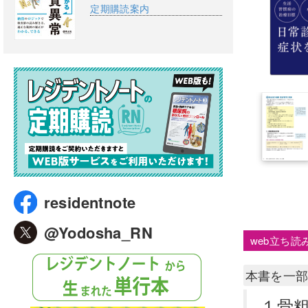
定期購読案内
residentnote
@Yodosha_RN
web立ち読
本書を一
１
骨