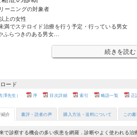
クリーニングの対象者
歳以上の女性
歳未満でステロイド治療を行う予定・行っている男女
やふらつきのある男女…
続きを読む
ンロード
吉澤先生）
序
目次詳細
索引
略語一覧
正
容紹介
書評・読者の声
購入方法・送料について
この書
来で診察する機会の多い疾患を網羅．診断やよく使われる治