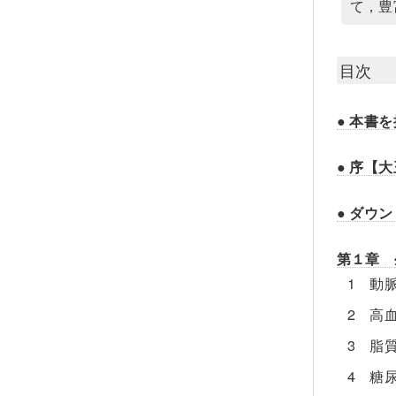
て，豊
目次
● 本書
● 序【
● ダウ
第１章 
1 動
2 高
3 脂
4 糖