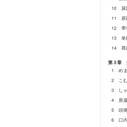
10 
11 
12 
13 
14 
第３章 
1 め
2 こ
3 し
4 肩
5 頭
6 口