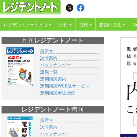
レジデントノートとは
月刊
増刊
購読の方法
O
月刊
レジデントノート
最新号
次号案内
バックナンバー
連載一覧
定期購読案内
定期購読WEB版サービス
定期購読申込状況
レジデントノート
増刊
最新号
次号案内
バックナンバー