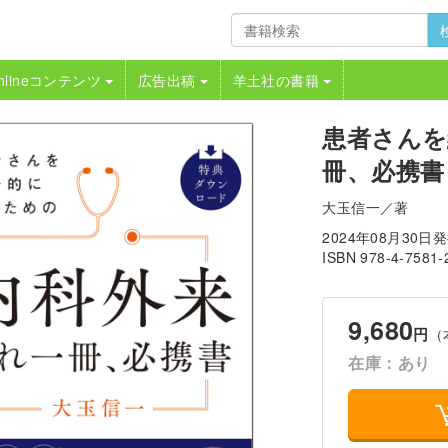
nlineコンテンツ
広告出稿
羊土社の書籍
患者さんを
冊、必携書
大玉信一／著
2024年08月30日
ISBN 978-4-7581-
9,680
円
（
在庫：あり