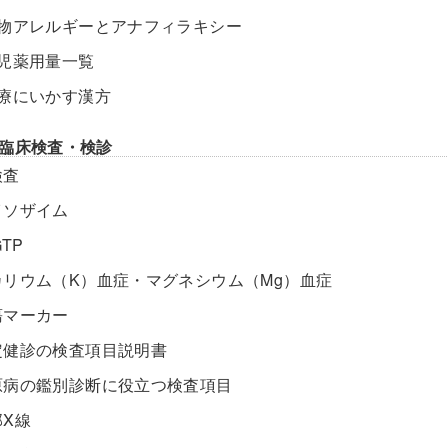
食物アレルギーとアナフィラキシー
小児薬用量一覧
診療にいかす漢方
臨床検査・検診
検査
イソザイム
GTP
カリウム（K）血症・マグネシウム（Mg）血症
瘍マーカー
定健診の検査項目説明書
原病の鑑別診断に役立つ検査項目
部X線