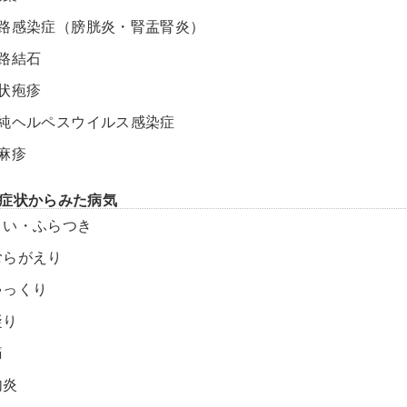
尿路感染症（膀胱炎・腎盂腎炎）
尿路結石
帯状疱疹
単純ヘルペスウイルス感染症
蕁麻疹
症状からみた病気
まい・ふらつき
むらがえり
ゃっくり
凝り
痛
内炎