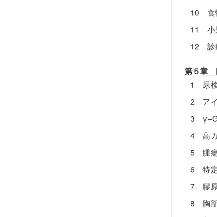
10 
11 
12 
第５章 
1 尿
2 ア
3 γ‒
4 高
5 腫
6 特
7 膠
8 胸