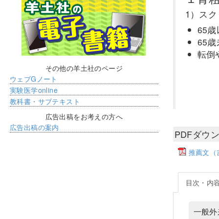
1）ス
65
65
転倒
その他の羊土社のページ
ウェブGノート
実験医学online
教科書・サブテキスト
広告出稿をお考えの方へ
広告出稿の案内
PDFダウ
推薦文（
目次・内
一般外