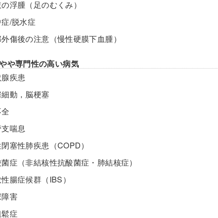
肢の浮腫（足のむくみ）
中症/脱水症
部外傷後の注意（慢性硬膜下血腫）
やや専門性の高い病気
状腺疾患
房細動，脳梗塞
不全
管支喘息
性閉塞性肺疾患（COPD）
酸菌症（非結核性抗酸菌症・肺結核症）
敏性腸症候群（IBS）
尿障害
粗鬆症