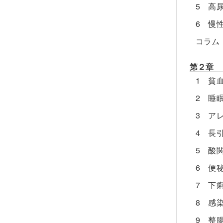
5 高
6 慢
コラム
第２章 
1 貧
2 睡
3 ア
4 長
5 酸
6 便
7 下
8 感
9 整