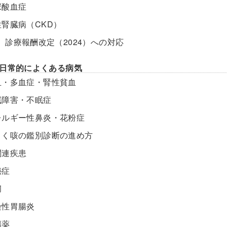
尿酸血症
性腎臓病（CKD）
 診療報酬改定（2024）への対応
日常的によくある病気
血・多血症・腎性貧血
眠障害・不眠症
レルギー性鼻炎・花粉症
引く咳の鑑別診断の進め方
関連疾患
秘症
痢
染性胃腸炎
腸薬