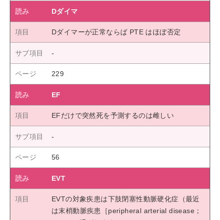
Dダイマ
Dダイマーが正常ならば PTE はほぼ否定
229
EF
EFだけで突然死を予測するのは雌しい
56
EVT
EVTの対象疾患は下肢閉塞性動脈硬化症（最近
は末梢動脈疾患［peripheral arterial disease；