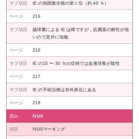
IE の病因微生物の第１位（約 40 ％）
216
腸球菌による IE は稀ですが，抗菌薬の耐性が強
いので意外に強敵
216
IE の15 〜 30 ％の症例では血液培養が陰性
217
IE の手術治療は存外身近にある
218
IVUS
IVUSマーキング