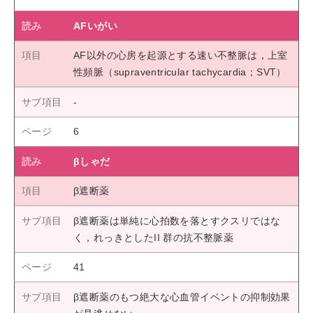
AFいがい
AF以外の心房を起源とする速い不整脈は，上室
性頻脈（supraventricular tachycardia；SVT）
6
βしゃだ
β遮断薬
β遮断薬は単純に心拍数を落とすクスリではな
く，れっきとしたII 群の抗不整脈薬
41
β遮断薬のもつ絶大な心血管イベントの抑制効果