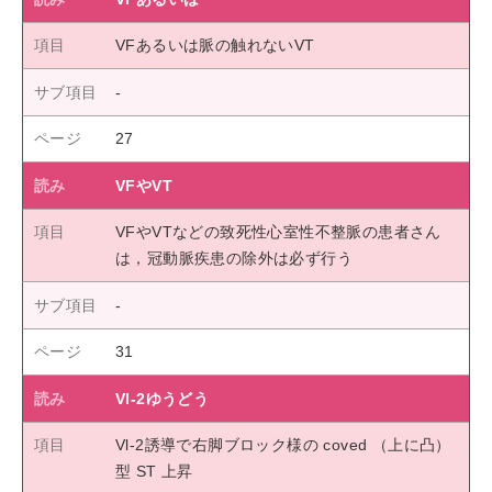
VFあるいは脈の触れないVT
27
VFやVT
VFやVTなどの致死性心室性不整脈の患者さん
は，冠動脈疾患の除外は必ず行う
31
Vl-2ゆうどう
Vl-2誘導で右脚ブロック様の coved （上に凸）
型 ST 上昇