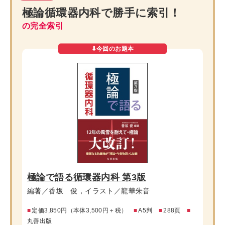
極論循環器内科で
勝手に索引！
の完全索引
極論で語る循環器内科 第3版
編著／香坂 俊，イラスト／龍華朱音
■
定価3,850円（本体3,500円＋税）
■
A5判
■
288頁
■
丸善出版