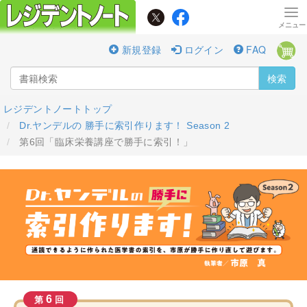
新規登録
ログイン
FAQ
検索
レジデントノートトップ
Dr.ヤンデルの 勝手に索引作ります！ Season 2
第6回「臨床栄養講座で勝手に索引！」
6
第
回