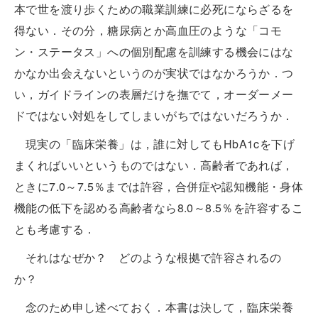
本で世を渡り歩くための職業訓練に必死にならざるを
得ない．その分，糖尿病とか高血圧のような「コモ
ン・ステータス」への個別配慮を訓練する機会にはな
かなか出会えないというのが実状ではなかろうか．つ
い，ガイドラインの表層だけを撫でて，オーダーメー
ドではない対処をしてしまいがちではないだろうか．
現実の「臨床栄養」は，誰に対してもHbA1cを下げ
まくればいいというものではない．高齢者であれば，
ときに7.0～7.5％までは許容，合併症や認知機能・身体
機能の低下を認める高齢者なら8.0～8.5％を許容するこ
とも考慮する．
それはなぜか？ どのような根拠で許容されるの
か？
念のため申し述べておく．本書は決して，臨床栄養