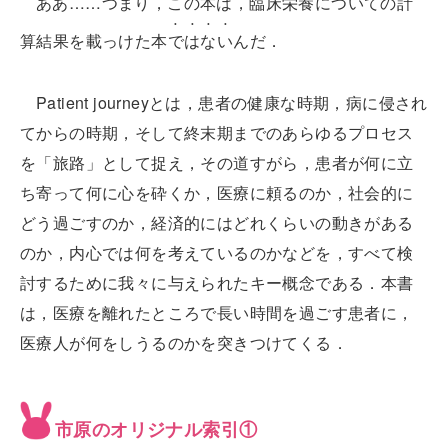
ああ……つまり，この本は，臨床栄養についての計
算結果を載っけた本
ではない
んだ．
Patient journeyとは，患者の健康な時期，病に侵され
てからの時期，そして終末期までのあらゆるプロセス
を「旅路」として捉え，その道すがら，患者が何に立
ち寄って何に心を砕くか，医療に頼るのか，社会的に
どう過ごすのか，経済的にはどれくらいの動きがある
のか，内心では何を考えているのかなどを，すべて検
討するために我々に与えられたキー概念である．本書
は，医療を離れたところで長い時間を過ごす患者に，
医療人が何をしうるのかを突きつけてくる．
市原のオリジナル索引①