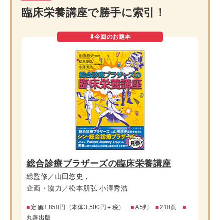
臨床栄養講座で
勝手に索引！
総合診療ブラザーズの臨床栄養講座
総監修／山田悠史，
企画・協力／松本朋弘 小澤秀浩
■
定価3,850円（本体3,500円＋税）
■
A5判
■
210頁
■
丸善出版