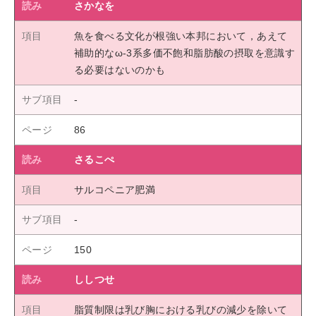
さかなを
魚を食べる文化が根強い本邦において，あえて
補助的なω-3系多価不飽和脂肪酸の摂取を意識す
る必要はないのかも
86
さるこぺ
サルコペニア肥満
150
ししつせ
脂質制限は乳び胸における乳びの減少を除いて