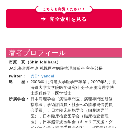
こちらも御覧ください！
完全索引を見る
著者プロフィール
市原 真（Shin Ichihara）
JA北海道厚生連 札幌厚生病院病理診断科 主任部長
twitter：
@Dr_yandel
略 歴：
2003年 北海道大学医学部卒業，2007年3月 北
海道大学大学院医学研究科 分子細胞病理学博
士課程修了・医学博士
所属学会：
日本病理学会（病理専門医，病理専門医研修
指導医，学術評議員・社会への情報発信委員
会委員），日本臨床細胞学会（細胞診専門
医），日本臨床検査医学会（臨床検査管理
医），日本超音波医学会（キャリア支援・ダ
イバーシティ推進委員会WG），日本デジタル