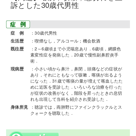
訴とした30歳代男性
症 例
：30歳代男性
生活歴
：喫煙なし，アルコール；機会飲酒
既往歴
：2～6歳頃まで小児喘息あり．6歳頃，網膜色
素変性症を発病した．20歳で慢性副鼻腔炎手
術．
現病歴
：小さい頃から鼻汁，鼻閉，頭痛などの症状が
あり，それにともなって咳嗽，喀痰が出るよう
になった．31歳で喀痰の量が増えて喀血したた
めに近医を受診した．いろいろな治療を行った
が症状の改善がなく，階段を昇ったときの息切
れも出現して当科を紹介され受診した．
身体所見
：聴診では，両肺野にファインクラックルとス
クォークを聴取した．