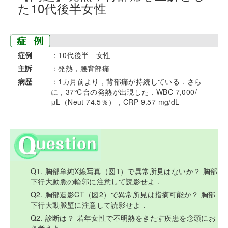
た10代後半女性
症例
：10代後半 女性
主訴
：発熱，腰背部痛
病歴
：1カ月前より，背部痛が持続している．さら
に，37℃台の発熱が出現した．WBC 7,000/
μL（Neut 74.5％），CRP 9.57 mg/dL
Q1. 胸部単純X線写真（図1）で異常所見はないか？ 胸部
下行大動脈の輪郭に注意して読影せよ．
Q2. 胸部造影CT（図2）で異常所見は指摘可能か？ 胸部
下行大動脈壁に注意して読影せよ．
Q2. 診断は？ 若年女性で不明熱をきたす疾患を念頭にお