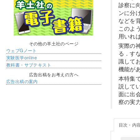
診察に
ンに分
などを
このよ
用いれ
その他の羊土社のページ
実際の
ウェブGノート
る．す
実験医学online
識して
教科書・サブテキスト
機能が
広告出稿をお考えの方へ
本特集
広告出稿の案内
説して
面に出
察の実
目次・内