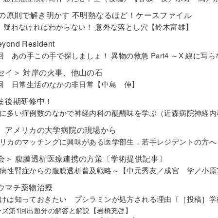
条の原則で解き明かす 不明熱なるほど！ケースファイル
 疑わなければわからない！ 意外な落とし穴【鈴木富雄】
eyond Resident
4回 あの手この手で探しましょ！ 異物の救急 Part4 ～X 線
セイ＞ 対岸の火事、他山の石
4回 日常生活のなかの非日常【中島 伸】
ま後期研修中！
に多い症例数のなかで神経内科の醍醐味を学ぶ（近森病院神経内
】アメリカの大学病院の現場から
リカのマッチングに興味がある医学部生，若手レジデントの方へ
会＞ 腹膜透析医療連携の方策〔学術提供記事〕
病性腎症からの腹膜透析普及戦略～【中元秀友／成宮 学／小原
ウマチ薬物治療
けは知っておきたい ブシラミンが処方される理由〔［投稿］学
ーズ第1回出題分の解答と解説【岩橋充啓】