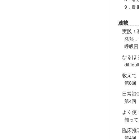
9．反
連載
実践！
発熱，
呼吸困
なるほ
diffi
教えて！
第8回
日常診
第4回
よく使
知って
臨床推
第4回