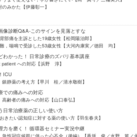
射のみかた【伊藤彰一】
画像診断Q&A-このサインを見落とすな
背部痛を主訴とした19歳女性【松岡陽治郎】
難，喘鳴で受診した53歳女性【大河内康実／徳田 均】
どわかった！ 日常診療のズバリ基本講座
cult patient への対応【浜野 淳】
ICU
 鎮静薬の考え方【早川 桂／清水敬樹】
療での痛みへの対応
 高齢者の痛みへの対応【山口泰弘】
う日常治療薬の正しい使い方
おきたい認知症に対する薬の使い方【羽生春夫】
理力を磨く！ 循環器セミナー実況中継
 急性冠症候群に伴った心不全（後編）【香坂 俊／水野 篤／