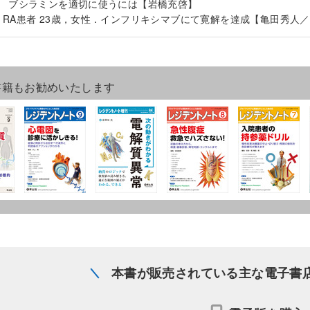
回 ブシラミンを適切に使うには【岩橋充啓】
：RA患者 23歳，女性．インフリキシマブにて寛解を達成【亀田秀人
書籍もお勧めいたします
本書が販売されている主な電子書