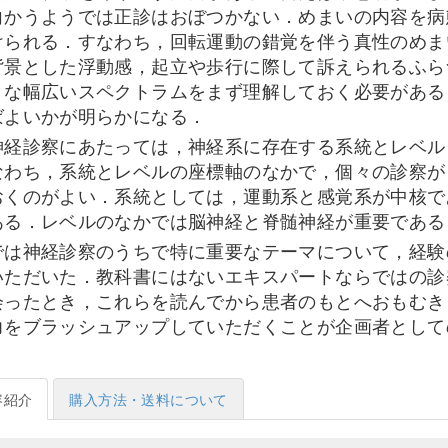
向かうようでは正診はおぼつかない．めまいの内容を病
けられる．すなわち，回転運動の錯覚を伴う真性のめま
背景とした浮動感，起立や歩行に際して訴えられるふら
うな幅広いスペクトラムをまず理解しておく必要がある
ばよいかが明らかになる．
神経診察にあたっては，神経系に存在する系統とレベル
なわち，系統とレベルの座標軸のなかで，個々の診察が
おくのがよい．系統としては，運動系と感覚系が中核で
ある．レベルのなかでは脳神経と脊髄神経が重要である
では神経診察のうちで特に重要なテーマについて，経験
いただいた．教科書にはないエキスパートならではの診
会ったとき，これらを読んでから患者のもとへおもむき
力をブラッシュアップしていただくことが企画者として
容紹介
購入方法・送料について