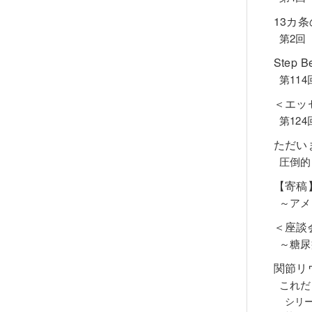
13カ
第2回
Step B
第11
＜エッ
第12
ただい
圧倒的
【寄稿
～アメ
＜座談
～糖尿
関節リ
これだ
シリ