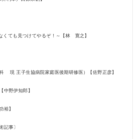
に写らなくても見つけてやるぞ！～【林 寛之】
科 現 王子生協病院家庭医後期研修医）【佐野正彦】
【中野伊知郎】
功裕】
術記事〕