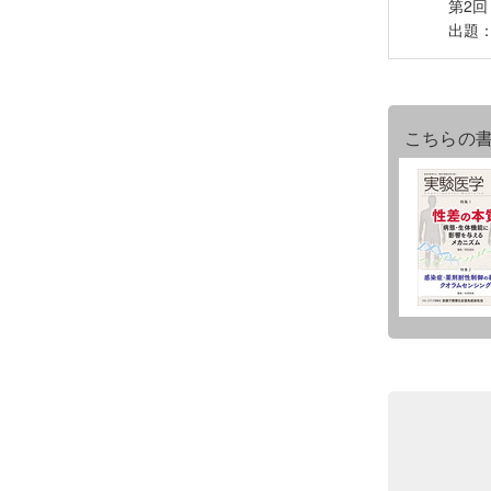
第2
出題
こちらの