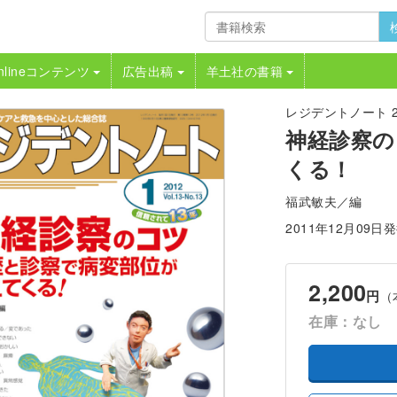
nlineコンテンツ
広告出稿
羊土社の書籍
レジデントノート 201
神経診察の
くる！
福武敏夫／編
2011年12月09日
2,200
円
（
在庫：なし