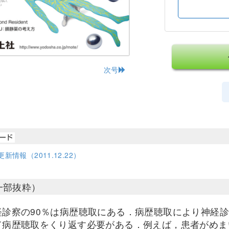
次号
新情報（2011.12.22）
一部抜粋）
経診察の90％は病歴聴取にある．病歴聴取により神経
て病歴聴取をくり返す必要がある．例えば，患者がめま