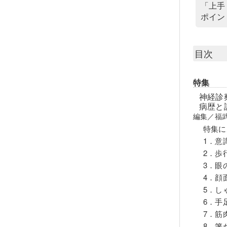
「上手
ポイン
目次
特集
神経診
病歴と
編集／福
特集に
1．意
2．歩
3．眼
4．顔
5．し
6．手
7．筋
8．箸