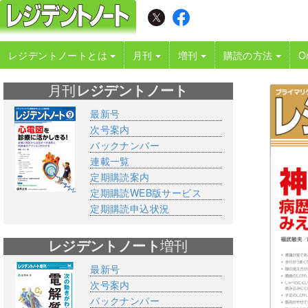
レジデントノートとは
月刊
増刊
購読の方法
O
月刊
レジデントノート
最新号
次号案内
バックナンバー
連載一覧
定期購読案内
定期購読WEB版サービス
定期購読申込状況
レジデントノート
増刊
最新号
次号案内
バックナンバー