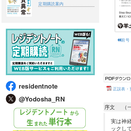
定期購読案内
前号
residentnote
正誤表・更
@Yodosha_RN
序文 （
実は神
ックし