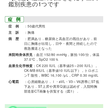
鑑別疾患の1つです
症 例
：50歳代男性
主 訴
：胸痛
病 歴
：肥満あり．糖尿病と高血圧の既往があり．前
日に胸痛が出現し，日中・夜間と持続したので
救急搬送となった
来院時身体所見
：血圧 152/80 mmHg，脈拍 100/分，体温
37.0℃，SpO
2
100％
血液生化学検査
：CK 220 IU/L（基準値25～200 IU/L），
CK-MB 8IU/L（基準値10 IU/L以下），トロポニ
ンT 陰性，WBC 16,100 /μL，CRP 0.30 mg/dL
心電図
：心房細動あり．Ⅰ・aVL・V3～V6誘導にST低
下あり．ST上昇や異常Q波は認めず．入院時胸
部造影CT画像を供覧する（図1）．