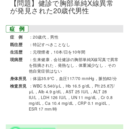
【問題】健診で胸部単純X線異常
が発見された20歳代男性
症 例
：20歳代，男性
既往歴
：特記すべきことなし
生活歴
：元喫煙者，10本/日を10年間
現病歴
：生来健康．会社健診の胸部単純X線写真で異常
を指摘された．発熱なし．体重減少なし．その
他自覚症状はない
身体所見
：体温35.9℃，血圧117/70 mmHg，脈拍82/分
検査所見
：WBC 5,540/μL，Hb 16.5 g/dL，Plt 25.8万/
μL，Alb 4.9 g/dL，AST 25 IU/L，ALT 28
IU/L，LDH 126 IU/L，UN 11 mg/dL，Cr 0.8
mg/dL，Ca 10.4 mg/dL，CRP 0.1 mg/dL，
ESR 17 mm/時