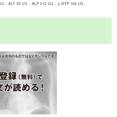
 U/L，ALT 33 U/L，ALP 312 U/L，γ-GTP 106 U/L