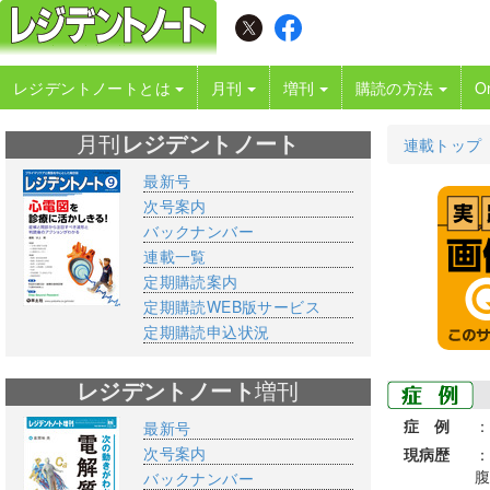
レジデントノートとは
月刊
増刊
購読の方法
O
月刊
レジデントノート
連載トップ
最新号
次号案内
バックナンバー
連載一覧
定期購読案内
定期購読WEB版サービス
定期購読申込状況
レジデントノート
増刊
症 例
：
最新号
次号案内
現病歴
：
腹
バックナンバー