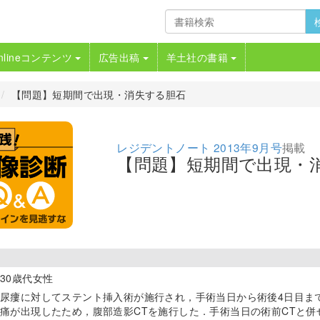
nlineコンテンツ
広告出稿
羊土社の書籍
【問題】短期間で出現・消失する胆石
レジデントノート 2013年9月号
掲載
【問題】短期間で出現・
30歳代女性
尿瘻に対してステント挿入術が施行され，手術当日から術後4日目までセ
痛が出現したため，腹部造影CTを施行した．手術当日の術前CTと併せ