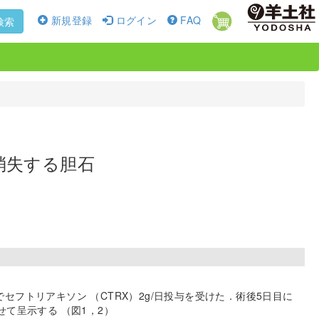
新規登録
ログイン
FAQ
検索
消失する胆石
フトリアキソン （CTRX）2g/日投与を受けた．術後5日目に
て呈示する （図1，2）