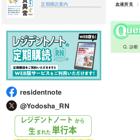
定期購読案内
血液所見
：
Q. 診
residentnote
@Yodosha_RN