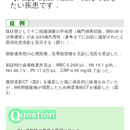
たい疾患です．
既往歴として十二指腸潰瘍の手術歴（幽門側胃切除，BillrothⅡ
法再建術）がある60歳代男性〔参考までに以前に撮影された上
部消化管造影も呈示する（図1）〕．
朝食後突然の心窩部痛，右季肋部痛を主訴に当院を受診した．
初診時の血液検査所見は，WBC 5,200/μL，Hb 16.1 g/dL，
Hct 46.1％，Plt 17.3万/μL，CRP 0.05 mg/dLであった．
腹部造影CT（図2）を撮影した後に保存的に経過をみていた
が，8時間後腹痛が増悪したため再度単純CTを撮影した（図
3）．