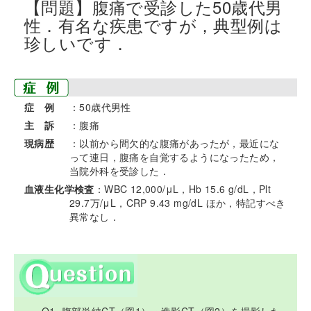
【問題】腹痛で受診した50歳代男
性．有名な疾患ですが，典型例は
珍しいです．
症 例
：50歳代男性
主 訴
：腹痛
現病歴
：以前から間欠的な腹痛があったが，最近にな
って連日，腹痛を自覚するようになったため，
当院外科を受診した．
血液生化学検査
：WBC 12,000/μL，Hb 15.6 g/dL，Plt
29.7万/μL，CRP 9.43 mg/dL ほか，特記すべき
異常なし．